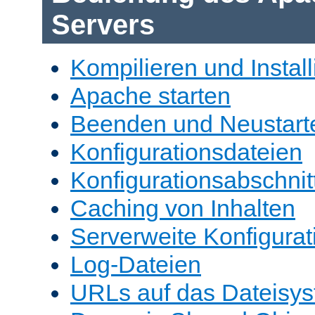
Servers
Kompilieren und Install
Apache starten
Beenden und Neustart
Konfigurationsdateien
Konfigurationsabschnit
Caching von Inhalten
Serverweite Konfigurat
Log-Dateien
URLs auf das Dateisys