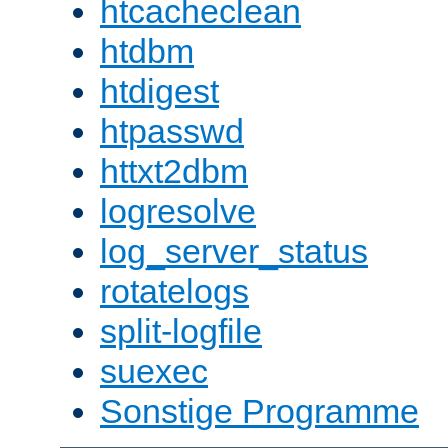
htcacheclean
htdbm
htdigest
htpasswd
httxt2dbm
logresolve
log_server_status
rotatelogs
split-logfile
suexec
Sonstige Programme