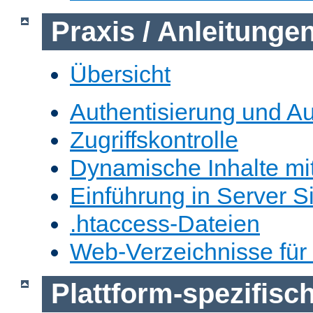
Praxis / Anleitunge
Übersicht
Authentisierung und Au
Zugriffskontrolle
Dynamische Inhalte mi
Einführung in Server S
.htaccess-Dateien
Web-Verzeichnisse für
Plattform-spezifis