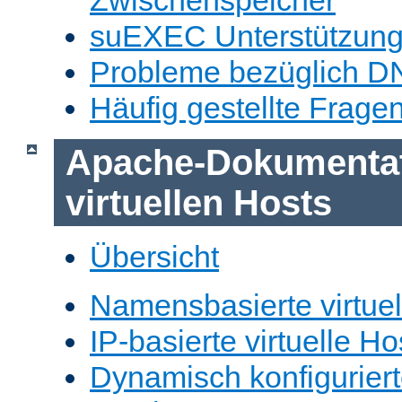
Zwischenspeicher
suEXEC Unterstützun
Probleme bezüglich D
Häufig gestellte Frage
Apache-Dokumentat
virtuellen Hosts
Übersicht
Namensbasierte virtuel
IP-basierte virtuelle Ho
Dynamisch konfiguriert