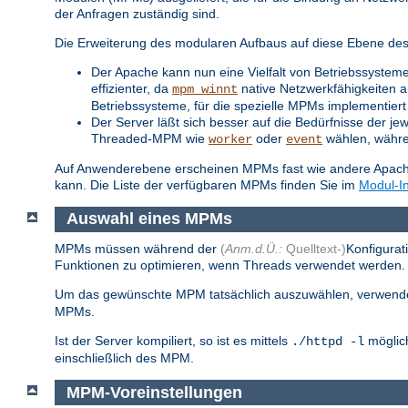
der Anfragen zuständig sind.
Die Erweiterung des modularen Aufbaus auf diese Ebene des S
Der Apache kann nun eine Vielfalt von Betriebssysteme
effizienter, da
native Netzwerkfähigkeiten a
mpm_winnt
Betriebssysteme, für die spezielle MPMs implementiert 
Der Server läßt sich besser auf die Bedürfnisse der je
Threaded-MPM wie
oder
wählen, während
worker
event
Auf Anwenderebene erscheinen MPMs fast wie andere Apache-
kann. Die Liste der verfügbaren MPMs finden Sie im
Modul-I
Auswahl eines MPMs
MPMs müssen während der
(
Anm.d.Ü.:
Quelltext-)
Konfigurat
Funktionen zu optimieren, wenn Threads verwendet werden. S
Um das gewünschte MPM tatsächlich auszuwählen, verwend
MPMs.
Ist der Server kompiliert, so ist es mittels
möglich
./httpd -l
einschließlich des MPM.
MPM-Voreinstellungen