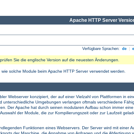
Apache HTTP Server Version
Verfügbare Sprachen:
de
|
e prüfen Sie die englische Version auf die neuesten Änderungen.
nd wie solche Module beim Apache HTTP Server verwendet werden.
ler Webserver konzipiert, der auf einer Vielzahl von Plattformen in ein
nd unterschiedliche Umgebungen verlangen oftmals verschiedene Fähi
tieren. Der Apache hat durch seinen modularen Aufbau schon immer ei
Auswahl der Module, die zur Kompilierungszeit oder zur Laufzeit gela
undlegenden Funktionen eines Webservers. Der Server wird mit einer A
erkports der Maschine, die Annahme von Anfragen und die Abfertigung