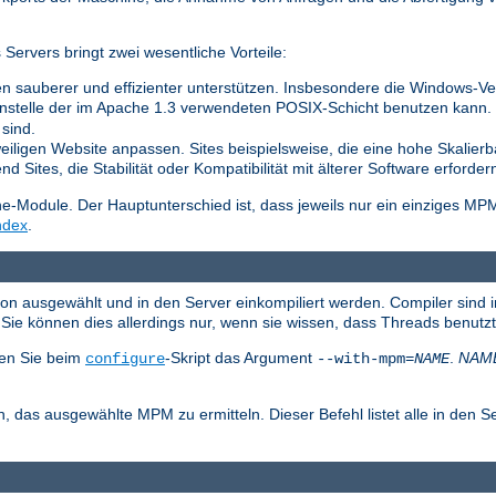
ervers bringt zwei wesentliche Vorteile:
n sauberer und effizienter unterstützen. Insbesondere die Windows-Vers
nstelle der im Apache 1.3 verwendeten POSIX-Schicht benutzen kann. Di
sind.
weiligen Website anpassen. Sites beispielsweise, die eine hohe Skalierb
 Sites, die Stabilität oder Kompatibilität mit älterer Software erforder
Module. Der Hauptunterschied ist, dass jeweils nur ein einziges MP
ndex
.
ion ausgewählt und in den Server einkompiliert werden. Compiler sind 
ie können dies allerdings nur, wenn sie wissen, dass Threads benutz
en Sie beim
-Skript das Argument
.
NAM
configure
--with-mpm=
NAME
, das ausgewählte MPM zu ermitteln. Dieser Befehl listet alle in den S