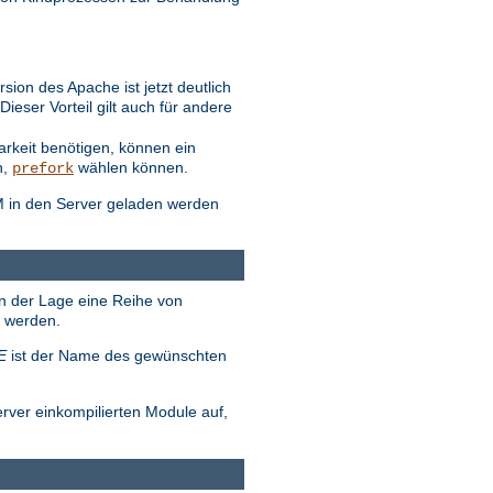
ion des Apache ist jetzt deutlich
eser Vorteil gilt auch für andere
arkeit benötigen, können ein
n,
wählen können.
prefork
M in den Server geladen werden
in der Lage eine Reihe von
t werden.
E
ist der Name des gewünschten
erver einkompilierten Module auf,