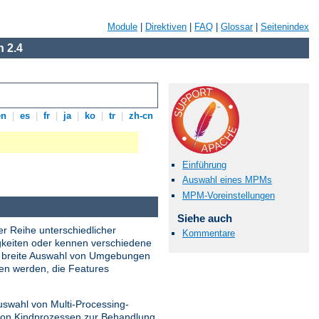
Module
|
Direktiven
|
FAQ
|
Glossar
|
Seitenindex
 2.4
en
|
es
|
fr
|
ja
|
ko
|
tr
|
zh-cn
Einführung
Auswahl eines MPMs
MPM-Voreinstellungen
Siehe auch
er Reihe unterschiedlicher
Kommentare
gkeiten oder kennen verschiedene
ne breite Auswahl von Umgebungen
den werden, die Features
uswahl von Multi-Processing-
 von Kindprozessen zur Behandlung