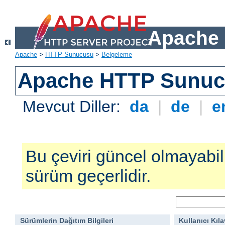
Apache 
Apache
>
HTTP Sunucusu
>
Belgeleme
Apache HTTP Sunucu
Mevcut Diller:
da
|
de
|
e
Bu çeviri güncel olmayabilir
sürüm geçerlidir.
Sürümlerin Dağıtım Bilgileri
Kullanıcı Kıl