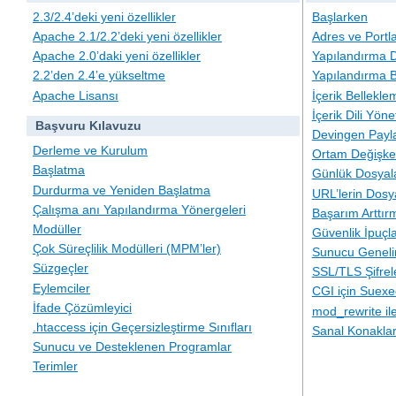
2.3/2.4’deki yeni özellikler
Başlarken
Apache 2.1/2.2’deki yeni özellikler
Adres ve Portl
Apache 2.0’daki yeni özellikler
Yapılandırma D
2.2’den 2.4’e yükseltme
Yapılandırma B
Apache Lisansı
İçerik Bellekle
İçerik Dili Yöne
Başvuru Kılavuzu
Devingen Payla
Derleme ve Kurulum
Ortam Değişken
Başlatma
Günlük Dosyal
Durdurma ve Yeniden Başlatma
URL’lerin Dosy
Çalışma anı Yapılandırma Yönergeleri
Başarım Arttır
Modüller
Güvenlik İpuçla
Çok Süreçlilik Modülleri (MPM’ler)
Sunucu Geneli
Süzgeçler
SSL/TLS Şifre
Eylemciler
CGI için Suexe
İfade Çözümleyici
mod_rewrite i
.htaccess için Geçersizleştirme Sınıfları
Sanal Konakla
Sunucu ve Desteklenen Programlar
Terimler