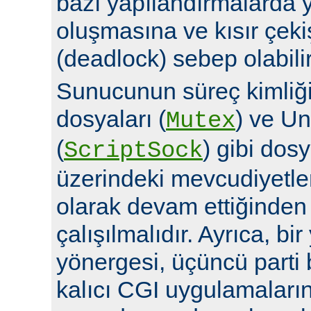
bazı yapılandırmalarda y
oluşmasına ve kısır çek
(deadlock) sebep olabilir
Sunucunun süreç kimliğin
dosyaları (
) ve Un
Mutex
(
) gibi dosy
ScriptSock
üzerindeki mevcudiyetle
olarak devam ettiğinde
çalışılmalıdır. Ayrıca, bi
yönergesi, üçüncü parti 
kalıcı CGI uygulamalarına 