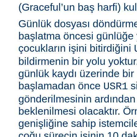
(Graceful’un baş harfi) kul
Günlük dosyası döndürme
başlatma öncesi günlüğe
çocukların işini bitirdiğini
bildirmenin bir yolu yoktur
günlük kaydı üzerinde bi
başlamadan önce
si
USR1
gönderilmesinin ardından b
beklenilmesi olacaktır. Ö
genişliğine sahip istemci
çoğu sürecin işinin 10 d