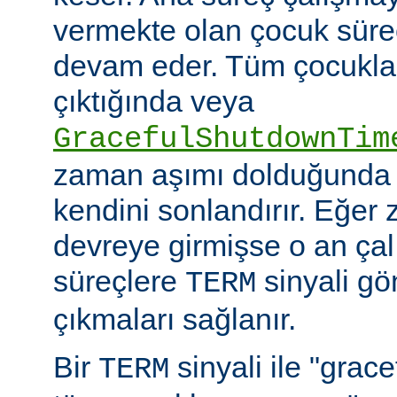
vermekte olan çocuk süre
devam eder. Tüm çocuklar i
çıktığında veya
GracefulShutdownTim
zaman aşımı dolduğunda 
kendini sonlandırır. Eğer
devreye girmişse o an ça
süreçlere
sinyali g
TERM
çıkmaları sağlanır.
Bir
sinyali ile "grac
TERM