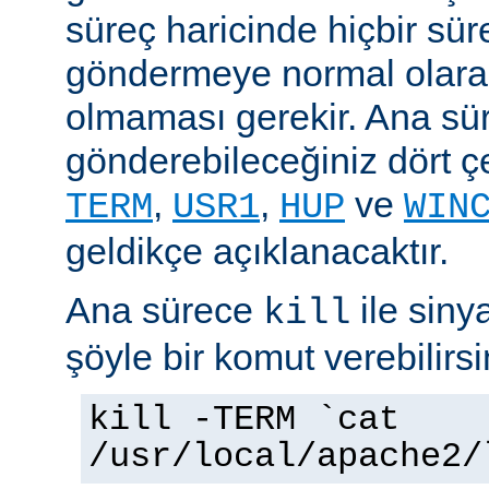
süreç haricinde hiçbir sür
göndermeye normal olarak
olmaması gerekir. Ana sü
gönderebileceğiniz dört çe
,
,
ve
TERM
USR1
HUP
WIN
geldikçe açıklanacaktır.
Ana sürece
ile siny
kill
şöyle bir komut verebilirsi
kill -TERM `cat
/usr/local/apache2/