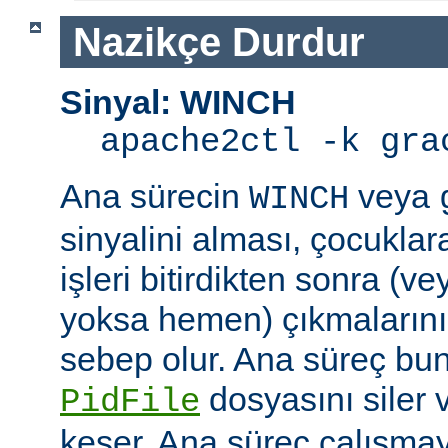
Nazikçe Durdur
Sinyal: WINCH
apache2ctl -k gra
Ana sürecin
veya
WINCH
sinyalini alması, çocuklar
işleri bitirdikten sonra (v
yoksa hemen) çıkmaların
sebep olur. Ana süreç b
dosyasını siler 
PidFile
keser. Ana süreç çalışmay