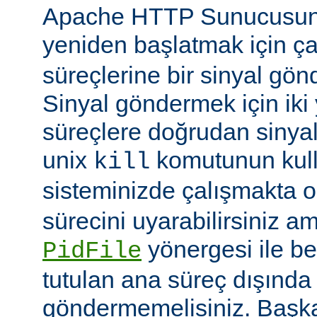
Apache HTTP Sunucusun
yeniden başlatmak için ç
süreçlerine bir sinyal gön
Sinyal göndermek için iki yo
süreçlere doğrudan sinya
unix
komutunun kulla
kill
sisteminizde çalışmakta o
sürecini uyarabilirsiniz a
yönergesi ile be
PidFile
tutulan ana süreç dışında 
göndermemelisiniz. Başka 