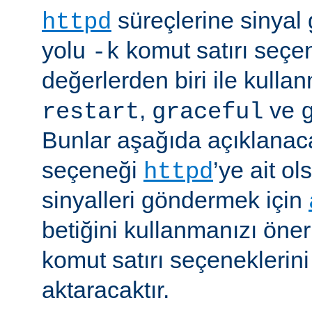
süreçlerine sinyal
httpd
yolu
komut satırı seçe
-k
değerlerden biri ile kulla
,
ve
restart
graceful
Bunlar aşağıda açıklanaca
seçeneği
’ye ait o
httpd
sinyalleri göndermek için
betiğini kullanmanızı öner
komut satırı seçeneklerin
aktaracaktır.