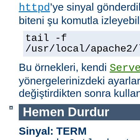
’ye sinyal gönderdi
httpd
biteni şu komutla izleyebili
tail -f
/usr/local/apache2/
Bu örnekleri, kendi
Serv
yönergelerinizdeki ayarla
değiştirdikten sonra kullan
Hemen Durdur
Sinyal: TERM