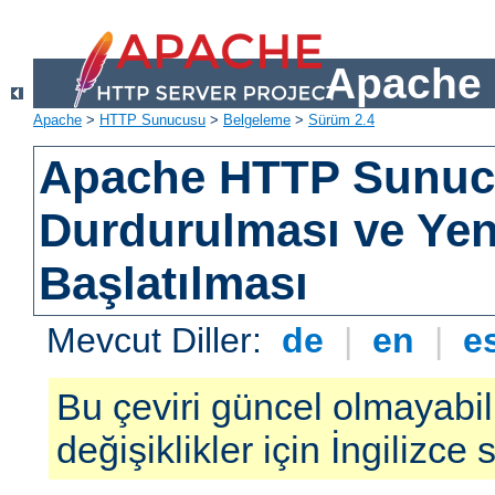
Apache 
Apache
>
HTTP Sunucusu
>
Belgeleme
>
Sürüm 2.4
Apache HTTP Sunu
Durdurulması ve Ye
Başlatılması
Mevcut Diller:
de
|
en
|
e
Bu çeviri güncel olmayabil
değişiklikler için İngilizce