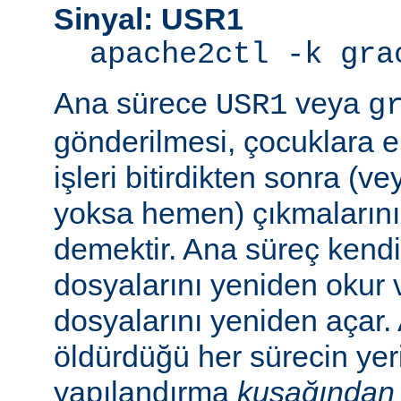
Sinyal: USR1
apache2ctl -k gra
Ana sürece
veya
USR1
g
gönderilmesi, çocuklara e
işleri bitirdikten sonra (v
yoksa hemen) çıkmaların
demektir. Ana süreç kend
dosyalarını yeniden okur 
dosyalarını yeniden açar.
öldürdüğü her sürecin yer
yapılandırma
kuşağından