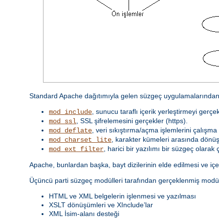
Standard Apache dağıtımıyla gelen süzgeç uygulamalarından 
, sunucu taraflı içerik yerleştirmeyi gerçek
mod_include
, SSL şifrelemesini gerçekler (https).
mod_ssl
, veri sıkıştırma/açma işlemlerini çalışma 
mod_deflate
, karakter kümeleri arasında dönüş
mod_charset_lite
, harici bir yazılımı bir süzgeç olarak ça
mod_ext_filter
Apache, bunlardan başka, bayt dizilerinin elde edilmesi ve içeri
Üçüncü parti süzgeç modülleri tarafından gerçeklenmiş modül
HTML ve XML belgelerin işlenmesi ve yazılması
XSLT dönüşümleri ve XInclude’lar
XML İsim-alanı desteği