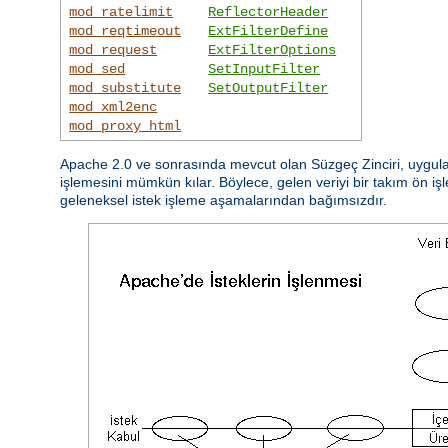
mod_ratelimit
ReflectorHeader
mod_reqtimeout
ExtFilterDefine
mod_request
ExtFilterOptions
mod_sed
SetInputFilter
mod_substitute
SetOutputFilter
mod_xml2enc
mod_proxy_html
Apache 2.0 ve sonrasında mevcut olan Süzgeç Zinciri, uygulam
işlemesini mümkün kılar. Böylece, gelen veriyi bir takım ön işl
geleneksel istek işleme aşamalarından bağımsızdır.