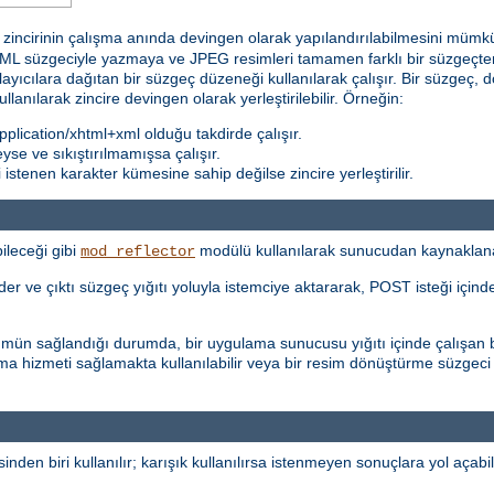
incirinin çalışma anında devingen olarak yapılandırılabilmesini mümkün k
 süzgeciyle yazmaya ve JPEG resimleri tamamen farklı bir süzgeçten 
ğlayıcılara dağıtan bir süzgeç düzeneği kullanılarak çalışır. Bir süzgeç, d
kullanılarak zincire devingen olarak yerleştirilebilir. Örneğin:
plication/xhtml+xml olduğu takdirde çalışır.
teyse ve sıkıştırılmamışsa çalışır.
stenen karakter kümesine sahip değilse zincire yerleştirilir.
ileceği gibi
modülü kullanılarak sunucudan kaynaklanan i
mod_reflector
r ve çıktı süzgeç yığıtı yoluyla istemciye aktararak, POST isteği içinde 
şümün sağlandığı durumda, bir uygulama sunucusu yığıtı içinde çalışan b
ma hizmeti sağlamakta kullanılabilir veya bir resim dönüştürme süzgeci
inden biri kullanılır; karışık kullanılırsa istenmeyen sonuçlara yol açabili