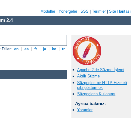
Modüller
|
Yönergeler
|
SSS
|
Terimler
|
Site Haritası
m 2.4
 Diller:
en
|
es
|
fr
|
ja
|
ko
|
tr
Apache 2’de Süzme İşlemi
Akıllı Süzme
Süzgeçleri bir HTTP Hizmeti
gibi göstermek
Süzgeçlerin Kullanımı
Ayrıca bakınız:
Yorumlar