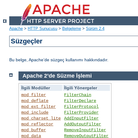
Apache
>
HTTP Sunucusu
>
Belgeleme
>
Sürüm 2.4
Süzgeçler
Bu belge, Apache’de süzgeç kullanımı hakkındadır.
Apache 2’de Süzme İşlemi
İlgili Modüller
İlgili Yönergeler
mod_filter
FilterChain
mod_deflate
FilterDeclare
mod_ext_filter
FilterProtocol
mod_include
FilterProvider
mod_charset_lite
AddInputFilter
mod_reflector
AddOutputFilter
mod_buffer
RemoveInputFilter
mod_data
RemoveOutputFilter