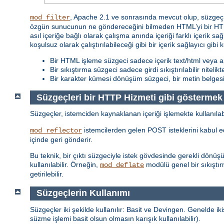
, Apache 2.1 ve sonrasında mevcut olup, süzgeç z
mod_filter
özgün sunucunun ne göndereceğini bilmeden HTML’yi bir HTML
asıl içeriğe bağlı olarak çalışma anında içeriği farklı içerik sa
koşulsuz olarak çalıştırılabileceği gibi bir içerik sağlayıcı gibi 
Bir HTML işleme süzgeci sadece içerik text/html veya ap
Bir sıkıştırma süzgeci sadece girdi sıkıştırılabilir nitelik
Bir karakter kümesi dönüşüm süzgeci, bir metin belgesi i
Süzgeçleri bir HTTP Hizmeti gibi göstermek
Süzgeçler, istemciden kaynaklanan içeriği işlemekte kullanılab
istemcilerden gelen POST isteklerini kabul ede
mod_reflector
içinde geri gönderir.
Bu teknik, bir çıktı süzgeciyle istek gövdesinde gerekli dönü
kullanılabilir. Örneğin,
modülü genel bir sıkıştır
mod_deflate
getirilebilir.
Süzgeçlerin Kullanımı
Süzgeçler iki şekilde kullanılır: Basit ve Devingen. Genelde ikis
süzme işlemi basit olsun olmasın karışık kullanılabilir).