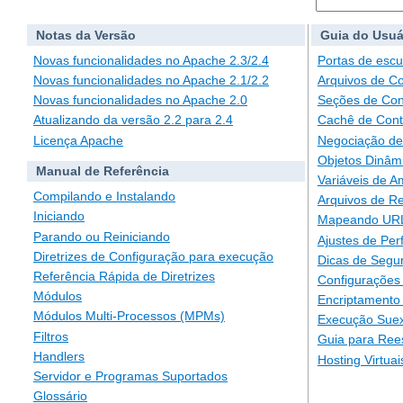
Notas da Versão
Guia do Usuá
Novas funcionalidades no Apache 2.3/2.4
Portas de escu
Novas funcionalidades no Apache 2.1/2.2
Arquivos de C
Novas funcionalidades no Apache 2.0
Seções de Con
Atualizando da versão 2.2 para 2.4
Cachê de Con
Licença Apache
Negociação de
Objetos Dinâm
Manual de Referência
Variáveis de A
Compilando e Instalando
Arquivos de Re
Iniciando
Mapeando URLs
Parando ou Reiniciando
Ajustes de Pe
Diretrizes de Configuração para execução
Dicas de Segu
Referência Rápida de Diretrizes
Configurações 
Módulos
Encriptamento
Módulos Multi-Processos (MPMs)
Execução Suex
Filtros
Guia para Ree
Handlers
Hosting Virtuai
Servidor e Programas Suportados
Glossário