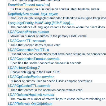
KeepAliveTimeout
[ms]
sayı
Bir kalıcı bağlantıda sunucunun bir sonraki isteği bekleme süresi
KeptBodySize
azami_bayt_sayısı
mod_include gibi süzgeçler tarafından kullanılma olasılığına karşı istek
LanguagePriority
MIME-lang
[
MIME-lang
] ...
The precedence of language variants for cases where the client does
LDAPCacheEntries
number
Maximum number of entries in the primary LDAP cache
LDAPCacheTTL
seconds
Time that cached items remain valid
LDAPConnectionPoolTTL
n
Discard backend connections that have been sitting in the connection
LDAPConnectionTimeout
seconds
Specifies the socket connection timeout in seconds
LDAPLibraryDebug
7
Enable debugging in the LDAP SDK
LDAPOpCacheEntries
number
Number of entries used to cache LDAP compare operations
LDAPOpCacheTTL
seconds
Time that entries in the operation cache remain valid
LDAPReferralHopLimit
number
The maximum number of referral hops to chase before terminating a
LDAPReferrals On|Off|default