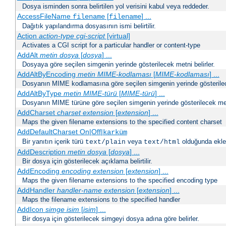
Dosya isminden sonra belirtilen yol verisini kabul veya reddeder.
AccessFileName
[
] ...
filename
filename
Dağıtık yapılandırma dosyasının ismi belirtilir.
Action
action-type
cgi-script
[virtual]
Activates a CGI script for a particular handler or content-type
AddAlt
metin
dosya
[
dosya
] ...
Dosyaya göre seçilen simgenin yerinde gösterilecek metni belirler.
AddAltByEncoding
metin
MIME-kodlaması
[
MIME-kodlaması
] ...
Dosyanın MIME kodlamasına göre seçilen simgenin yerinde gösterilece
AddAltByType
metin
MIME-türü
[
MIME-türü
] ...
Dosyanın MIME türüne göre seçilen simgenin yerinde gösterilecek metn
AddCharset
charset
extension
[
extension
] ...
Maps the given filename extensions to the specified content charset
AddDefaultCharset On|Off|
karküm
Bir yanıtın içerik türü
veya
olduğunda eklen
text/plain
text/html
AddDescription
metin dosya
[
dosya
] ...
Bir dosya için gösterilecek açıklama belirtilir.
AddEncoding
encoding
extension
[
extension
] ...
Maps the given filename extensions to the specified encoding type
AddHandler
handler-name
extension
[
extension
] ...
Maps the filename extensions to the specified handler
AddIcon
simge
isim
[
isim
] ...
Bir dosya için gösterilecek simgeyi dosya adına göre belirler.