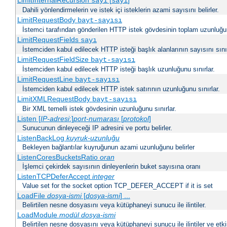
LimitInternalRecursion
[
]
sayı
sayı
Dahili yönlendirmelerin ve istek içi isteklerin azami sayısını belirler.
LimitRequestBody
bayt-sayısı
İstemci tarafından gönderilen HTTP istek gövdesinin toplam uzunluğun
LimitRequestFields
sayı
İstemciden kabul edilecek HTTP isteği başlık alanlarının sayısını sınır
LimitRequestFieldSize
bayt-sayısı
İstemciden kabul edilecek HTTP isteği başlık uzunluğunu sınırlar.
LimitRequestLine
bayt-sayısı
İstemciden kabul edilecek HTTP istek satırının uzunluğunu sınırlar.
LimitXMLRequestBody
bayt-sayısı
Bir XML temelli istek gövdesinin uzunluğunu sınırlar.
Listen [
IP-adresi
:]
port-numarası
[
protokol
]
Sunucunun dinleyeceği IP adresini ve portu belirler.
ListenBackLog
kuyruk-uzunluğu
Bekleyen bağlantılar kuyruğunun azami uzunluğunu belirler
ListenCoresBucketsRatio
oran
İşlemci çekirdek sayısının dinleyenlerin buket sayısına oranı
ListenTCPDeferAccept
integer
Value set for the socket option TCP_DEFER_ACCEPT if it is set
LoadFile
dosya-ismi
[
dosya-ismi
] ...
Belirtilen nesne dosyasını veya kütüphaneyi sunucu ile ilintiler.
LoadModule
modül dosya-ismi
Belirtilen nesne dosyasını veya kütüphaneyi sunucu ile ilintiler ve etki