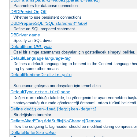
DBDParams
param1
=
value1
[,
param2
=
value2
]
Parameters for database connection
DBDPersist On|Off
Whether to use persistent connections
DBDPrepareSQL
"SQL statement"
label
Define an SQL prepared statement
DBDriver
name
Specify an SQL driver
DefaultIcon
URL-yolu
Özel bir simge atanmamış dosyalar için gösterilecek simgeyi belirler.
DefaultLanguage
language-tag
Defines a default language-tag to be sent in the Content-Language head
tag by some other means.
DefaultRuntimeDir
dizin-yolu
Sunucunun çalışma anı dosyaları için temel dizin
DefaultType
|none
ortam-türü
Değeri
olduğu takdirde, bu yönergenin bir uyarı vermekten başk
none
saptayamadığı durumda göndereceği öntanımlı ortam türünü belirlerdi
Define
[
]
değişken-ismi
değişken-değeri
Bir değişken tanımlar
DeflateAlterETag AddSuffix|NoChange|Remove
How the outgoing ETag header should be modified during compressio
DeflateBufferSize
value