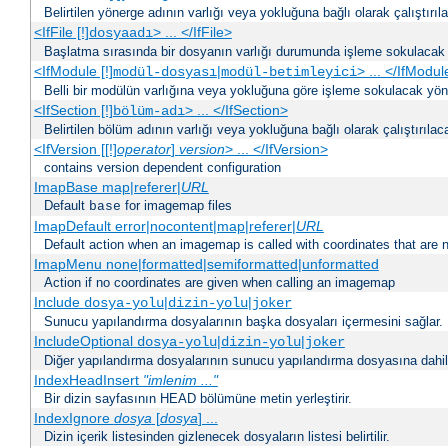
Belirtilen yönerge adının varlığı veya yokluğuna bağlı olarak çalıştırıl
<IfFile [!]
> ... </IfFile>
dosyaadı
Başlatma sırasında bir dosyanın varlığı durumunda işleme sokulacak 
<IfModule [!]
|
> ... </IfModul
modül-dosyası
modül-betimleyici
Belli bir modülün varlığına veya yokluğuna göre işleme sokulacak yöne
<IfSection [!]
> ... </IfSection>
bölüm-adı
Belirtilen bölüm adının varlığı veya yokluğuna bağlı olarak çalıştırılac
<IfVersion [[!]
operator
]
version
> ... </IfVersion>
contains version dependent configuration
ImapBase map|referer|
URL
Default
for imagemap files
base
ImapDefault error|nocontent|map|referer|
URL
Default action when an imagemap is called with coordinates that are n
ImapMenu none|formatted|semiformatted|unformatted
Action if no coordinates are given when calling an imagemap
Include
|
|
dosya-yolu
dizin-yolu
joker
Sunucu yapılandırma dosyalarının başka dosyaları içermesini sağlar.
IncludeOptional
|
|
dosya-yolu
dizin-yolu
joker
Diğer yapılandırma dosyalarının sunucu yapılandırma dosyasına dahil 
IndexHeadInsert
"imlenim ..."
Bir dizin sayfasının HEAD bölümüne metin yerleştirir.
IndexIgnore
dosya
[
dosya
] ...
Dizin içerik listesinden gizlenecek dosyaların listesi belirtilir.