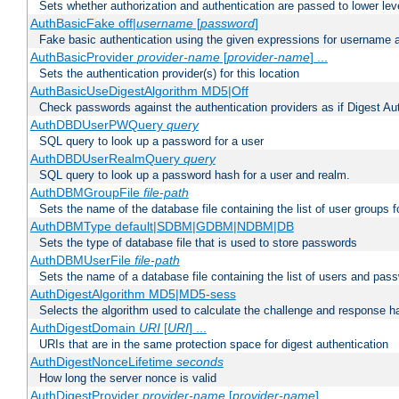
Sets whether authorization and authentication are passed to lower le
AuthBasicFake off|
username
[
password
]
Fake basic authentication using the given expressions for username
AuthBasicProvider
provider-name
[
provider-name
] ...
Sets the authentication provider(s) for this location
AuthBasicUseDigestAlgorithm MD5|Off
Check passwords against the authentication providers as if Digest Aut
AuthDBDUserPWQuery
query
SQL query to look up a password for a user
AuthDBDUserRealmQuery
query
SQL query to look up a password hash for a user and realm.
AuthDBMGroupFile
file-path
Sets the name of the database file containing the list of user groups f
AuthDBMType default|SDBM|GDBM|NDBM|DB
Sets the type of database file that is used to store passwords
AuthDBMUserFile
file-path
Sets the name of a database file containing the list of users and pass
AuthDigestAlgorithm MD5|MD5-sess
Selects the algorithm used to calculate the challenge and response ha
AuthDigestDomain
URI
[
URI
] ...
URIs that are in the same protection space for digest authentication
AuthDigestNonceLifetime
seconds
How long the server nonce is valid
AuthDigestProvider
provider-name
[
provider-name
] ...