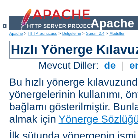
Apache 
Apache
>
HTTP Sunucusu
>
Belgeleme
>
Sürüm 2.4
>
Modüller
Hızlı Yönerge Kılavu
Mevcut Diller:
de
|
e
Bu hızlı yönerge kılavuzun
yönergelerinin kullanımı, ö
bağlamı gösterilmiştir. Bunlar
almak için
Yönerge Sözlüğ
İlk sütunda yönergenin ismi ve