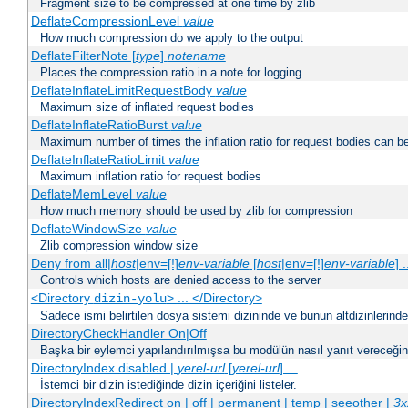
Fragment size to be compressed at one time by zlib
DeflateCompressionLevel
value
How much compression do we apply to the output
DeflateFilterNote [
type
]
notename
Places the compression ratio in a note for logging
DeflateInflateLimitRequestBody
value
Maximum size of inflated request bodies
DeflateInflateRatioBurst
value
Maximum number of times the inflation ratio for request bodies can b
DeflateInflateRatioLimit
value
Maximum inflation ratio for request bodies
DeflateMemLevel
value
How much memory should be used by zlib for compression
DeflateWindowSize
value
Zlib compression window size
Deny from all|
host
|env=[!]
env-variable
[
host
|env=[!]
env-variable
] .
Controls which hosts are denied access to the server
<Directory
> ... </Directory>
dizin-yolu
Sadece ismi belirtilen dosya sistemi dizininde ve bunun altdizinlerind
DirectoryCheckHandler On|Off
Başka bir eylemci yapılandırılmışsa bu modülün nasıl yanıt vereceğini 
DirectoryIndex disabled |
yerel-url
[
yerel-url
] ...
İstemci bir dizin istediğinde dizin içeriğini listeler.
DirectoryIndexRedirect on | off | permanent | temp | seeother |
3x