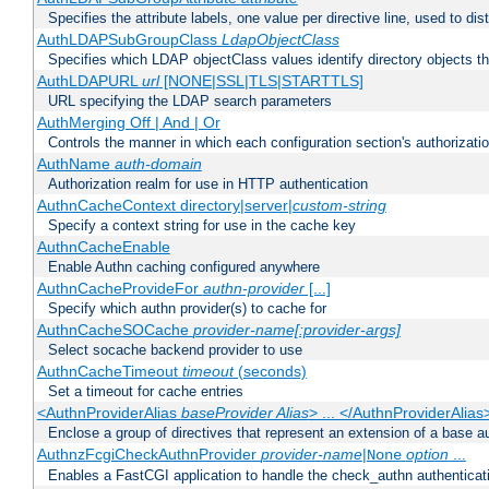
Specifies the attribute labels, one value per directive line, used to d
AuthLDAPSubGroupClass
LdapObjectClass
Specifies which LDAP objectClass values identify directory objects t
AuthLDAPURL
url
[NONE|SSL|TLS|STARTTLS]
URL specifying the LDAP search parameters
AuthMerging Off | And | Or
Controls the manner in which each configuration section's authorizatio
AuthName
auth-domain
Authorization realm for use in HTTP authentication
AuthnCacheContext directory|server|
custom-string
Specify a context string for use in the cache key
AuthnCacheEnable
Enable Authn caching configured anywhere
AuthnCacheProvideFor
authn-provider
[...]
Specify which authn provider(s) to cache for
AuthnCacheSOCache
provider-name[:provider-args]
Select socache backend provider to use
AuthnCacheTimeout
timeout
(seconds)
Set a timeout for cache entries
<AuthnProviderAlias
baseProvider Alias
> ... </AuthnProviderAlias
Enclose a group of directives that represent an extension of a base au
AuthnzFcgiCheckAuthnProvider
provider-name
|
option
...
None
Enables a FastCGI application to handle the check_authn authenticat