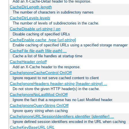
Add an X-Cache-Detail header to the response.
CacheDirLength
length
The number of characters in subdirectory names
CacheDirLevels
levels
The number of levels of subdirectories in the cache.
CacheDisable
url-string
|
on
Disable caching of specified URLs
CacheEnable
cache_type
[
url-string
]
Enable caching of specified URLs using a specified storage manager
CacheFile
file-path
[
file-path
] ...
Cache a list of file handles at startup time
CacheHeader
on|off
Add an X-Cache header to the response.
CacheIgnoreCacheControl On|Off
Ignore request to not serve cached content to client
CacheIgnoreHeaders
header-string
[
header-string
] ...
Do not store the given HTTP header(s) in the cache.
CacheIgnoreNoLastMod On|Off
Ignore the fact that a response has no Last Modified header.
CacheIgnoreQueryString On|Off
Ignore query string when caching
CacheIgnoreURLSessionIdentifiers
identifier
[
identifier
] ...
Ignore defined session identifiers encoded in the URL when caching
CacheKeyBaseURL
URL