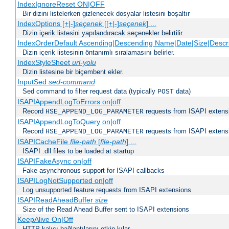
IndexIgnoreReset ON|OFF
Bir dizini listelerken gizlenecek dosyalar listesini boşaltır
IndexOptions [+|-]
seçenek
[[+|-]
seçenek
] ...
Dizin içerik listesini yapılandıracak seçenekler belirtilir.
IndexOrderDefault Ascending|Descending Name|Date|Size|Descri
Dizin içerik listesinin öntanımlı sıralamasını belirler.
IndexStyleSheet
url-yolu
Dizin listesine bir biçembent ekler.
InputSed
sed-command
Sed command to filter request data (typically
data)
POST
ISAPIAppendLogToErrors on|off
Record
requests from ISAPI extensio
HSE_APPEND_LOG_PARAMETER
ISAPIAppendLogToQuery on|off
Record
requests from ISAPI extensio
HSE_APPEND_LOG_PARAMETER
ISAPICacheFile
file-path
[
file-path
] ...
ISAPI .dll files to be loaded at startup
ISAPIFakeAsync on|off
Fake asynchronous support for ISAPI callbacks
ISAPILogNotSupported on|off
Log unsupported feature requests from ISAPI extensions
ISAPIReadAheadBuffer
size
Size of the Read Ahead Buffer sent to ISAPI extensions
KeepAlive On|Off
HTTP kalıcı bağlantılarını etkin kılar