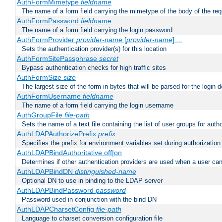
AuthFormMimetype
fieldname
The name of a form field carrying the mimetype of the body of the req
AuthFormPassword
fieldname
The name of a form field carrying the login password
AuthFormProvider
provider-name
[
provider-name
] ...
Sets the authentication provider(s) for this location
AuthFormSitePassphrase
secret
Bypass authentication checks for high traffic sites
AuthFormSize
size
The largest size of the form in bytes that will be parsed for the login d
AuthFormUsername
fieldname
The name of a form field carrying the login username
AuthGroupFile
file-path
Sets the name of a text file containing the list of user groups for autho
AuthLDAPAuthorizePrefix
prefix
Specifies the prefix for environment variables set during authorization
AuthLDAPBindAuthoritative off|on
Determines if other authentication providers are used when a user can
AuthLDAPBindDN
distinguished-name
Optional DN to use in binding to the LDAP server
AuthLDAPBindPassword
password
Password used in conjunction with the bind DN
AuthLDAPCharsetConfig
file-path
Language to charset conversion configuration file