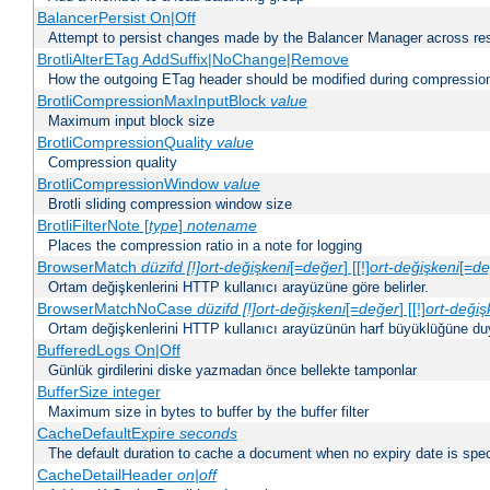
BalancerPersist On|Off
Attempt to persist changes made by the Balancer Manager across res
BrotliAlterETag AddSuffix|NoChange|Remove
How the outgoing ETag header should be modified during compressio
BrotliCompressionMaxInputBlock
value
Maximum input block size
BrotliCompressionQuality
value
Compression quality
BrotliCompressionWindow
value
Brotli sliding compression window size
BrotliFilterNote [
type
]
notename
Places the compression ratio in a note for logging
BrowserMatch
düzifd [!]ort-değişkeni
[=
değer
] [[!]
ort-değişkeni
[=
de
Ortam değişkenlerini HTTP kullanıcı arayüzüne göre belirler.
BrowserMatchNoCase
düzifd [!]ort-değişkeni
[=
değer
] [[!]
ort-değiş
Ortam değişkenlerini HTTP kullanıcı arayüzünün harf büyüklüğüne duyar
BufferedLogs On|Off
Günlük girdilerini diske yazmadan önce bellekte tamponlar
BufferSize integer
Maximum size in bytes to buffer by the buffer filter
CacheDefaultExpire
seconds
The default duration to cache a document when no expiry date is spec
CacheDetailHeader
on|off