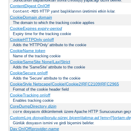
Sunucunun başlatıldıktan sonra chroot(8) yapacağı dizini belirler.
ContentDigest On|Off
HTTP yanıt başlıklarının üretimini etkin kılar.
Content-MD5
CookieDomain
domain
The domain to which the tracking cookie applies
CookieExpires
expiry-period
Expiry time for the tracking cookie
CookieHTTPOnly on|off
Adds the 'HTTPOnly' attribute to the cookie
CookieName
token
Name of the tracking cookie
CookieSameSite None|Lax|Strict
Adds the 'SameSite' attribute to the cookie
CookieSecure on|off
Adds the 'Secure' attribute to the cookie
CookieStyle Netscape|Cookie|Cookie2|RFC2109|RFC2965
Format of the cookie header field
CookieTracking on|off
Enables tracking cookie
CoreDumpDirectory
dizin
dosyasını dökümlemek üzere Apache HTTP Sunucusunun geçme
core
CustomLog
dosya
|
borulu-süreç
biçem
|
takma-ad
[env=[!]
ortam-de
Günlük dosyasın ismini ve girdi biçemini belirler.
Dav On|Off|
provider-name