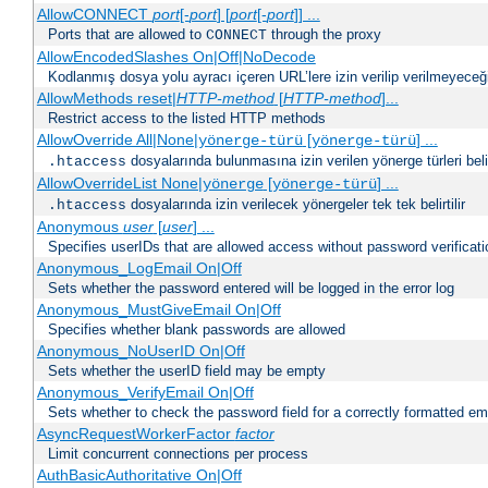
AllowCONNECT
port
[-
port
] [
port
[-
port
]] ...
Ports that are allowed to
through the proxy
CONNECT
AllowEncodedSlashes On|Off|NoDecode
Kodlanmış dosya yolu ayracı içeren URL’lere izin verilip verilmeyeceğin
AllowMethods reset|
HTTP-method
[
HTTP-method
]...
Restrict access to the listed HTTP methods
AllowOverride All|None|
[
] ...
yönerge-türü
yönerge-türü
dosyalarında bulunmasına izin verilen yönerge türleri belirt
.htaccess
AllowOverrideList None|
[
] ...
yönerge
yönerge-türü
dosyalarında izin verilecek yönergeler tek tek belirtilir
.htaccess
Anonymous
user
[
user
] ...
Specifies userIDs that are allowed access without password verificati
Anonymous_LogEmail On|Off
Sets whether the password entered will be logged in the error log
Anonymous_MustGiveEmail On|Off
Specifies whether blank passwords are allowed
Anonymous_NoUserID On|Off
Sets whether the userID field may be empty
Anonymous_VerifyEmail On|Off
Sets whether to check the password field for a correctly formatted em
AsyncRequestWorkerFactor
factor
Limit concurrent connections per process
AuthBasicAuthoritative On|Off