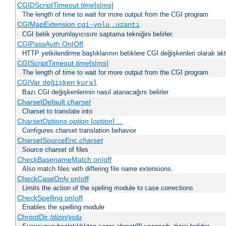
CGIDScriptTimeout
time
[s|ms]
The length of time to wait for more output from the CGI program
CGIMapExtension
cgi-yolu
.uzantı
CGI betik yorumlayıcısını saptama tekniğini belirler.
CGIPassAuth On|Off
HTTP yetkilendirme başlıklarının betiklere CGI değişkenleri olarak akta
CGIScriptTimeout
time
[s|ms]
The length of time to wait for more output from the CGI program
CGIVar
değişken
kural
Bazı CGI değişkenlerinin nasıl atanacağını belirler
CharsetDefault
charset
Charset to translate into
CharsetOptions
option
[
option
] ...
Configures charset translation behavior
CharsetSourceEnc
charset
Source charset of files
CheckBasenameMatch on|off
Also match files with differing file name extensions.
CheckCaseOnly on|off
Limits the action of the speling module to case corrections
CheckSpelling on|off
Enables the spelling module
ChrootDir
/dizin/yolu