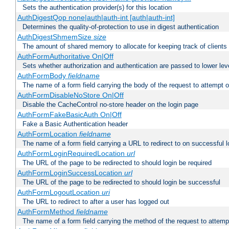
Sets the authentication provider(s) for this location
AuthDigestQop none|auth|auth-int [auth|auth-int]
Determines the quality-of-protection to use in digest authentication
AuthDigestShmemSize
size
The amount of shared memory to allocate for keeping track of clients
AuthFormAuthoritative On|Off
Sets whether authorization and authentication are passed to lower le
AuthFormBody
fieldname
The name of a form field carrying the body of the request to attempt 
AuthFormDisableNoStore On|Off
Disable the CacheControl no-store header on the login page
AuthFormFakeBasicAuth On|Off
Fake a Basic Authentication header
AuthFormLocation
fieldname
The name of a form field carrying a URL to redirect to on successful l
AuthFormLoginRequiredLocation
url
The URL of the page to be redirected to should login be required
AuthFormLoginSuccessLocation
url
The URL of the page to be redirected to should login be successful
AuthFormLogoutLocation
uri
The URL to redirect to after a user has logged out
AuthFormMethod
fieldname
The name of a form field carrying the method of the request to attemp