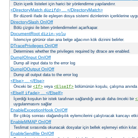
Dizin içerik listeleri için harici bir yönlendirme yapılandırır.
<DirectoryMatch
> ... </DirectoryMatch>
düzifd
Bir düzenli ifade ile eşleşen dosya sistemi dizinlerinin içeriklerine u
DirectorySlash On|Off
Bölü çizgisi ile biten yönlendirmeleri açar/kapar.
DocumentRoot
dizin-yolu
İstemciye görünür olan ana belge ağacının kök dizinini belirler.
DTracePrivileges On|Off
Determines whether the privileges required by dtrace are enabled.
DumpIOInput On|Off
Dump all input data to the error log
DumpIOOutput On|Off
Dump all output data to the error log
<Else> ... </Else>
Önceki bir
veya
bölümünün koşulu, çalışma anında bir
<If>
<ElseIf>
<ElseIf
> ... </ElseIf>
ifade
İçerdiği koşulun bir istek tarafınan sağlandığı ancak daha önceki bir
<
uygulanmasını sağlar
EnableExceptionHook On|Off
Bir çöküş sonrası olağandışılık eylemcilerini çalıştıracak kancayı etkin
EnableMMAP On|Off
Teslimat sırasında okunacak dosyalar için bellek eşlemeyi etkin kılar.
EnableSendfile On|Off