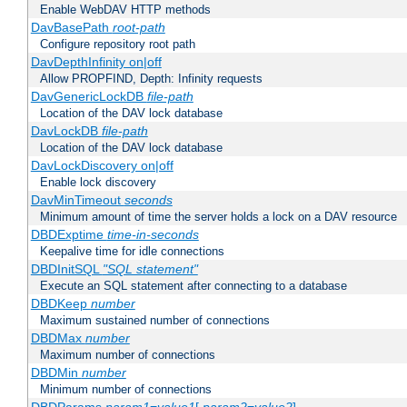
Enable WebDAV HTTP methods
DavBasePath
root-path
Configure repository root path
DavDepthInfinity on|off
Allow PROPFIND, Depth: Infinity requests
DavGenericLockDB
file-path
Location of the DAV lock database
DavLockDB
file-path
Location of the DAV lock database
DavLockDiscovery on|off
Enable lock discovery
DavMinTimeout
seconds
Minimum amount of time the server holds a lock on a DAV resource
DBDExptime
time-in-seconds
Keepalive time for idle connections
DBDInitSQL
"SQL statement"
Execute an SQL statement after connecting to a database
DBDKeep
number
Maximum sustained number of connections
DBDMax
number
Maximum number of connections
DBDMin
number
Minimum number of connections