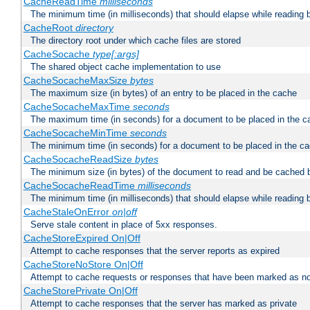
CacheReadTime
milliseconds
The minimum time (in milliseconds) that should elapse while reading 
CacheRoot
directory
The directory root under which cache files are stored
CacheSocache
type[:args]
The shared object cache implementation to use
CacheSocacheMaxSize
bytes
The maximum size (in bytes) of an entry to be placed in the cache
CacheSocacheMaxTime
seconds
The maximum time (in seconds) for a document to be placed in the c
CacheSocacheMinTime
seconds
The minimum time (in seconds) for a document to be placed in the c
CacheSocacheReadSize
bytes
The minimum size (in bytes) of the document to read and be cached 
CacheSocacheReadTime
milliseconds
The minimum time (in milliseconds) that should elapse while reading 
CacheStaleOnError
on|off
Serve stale content in place of 5xx responses.
CacheStoreExpired On|Off
Attempt to cache responses that the server reports as expired
CacheStoreNoStore On|Off
Attempt to cache requests or responses that have been marked as no
CacheStorePrivate On|Off
Attempt to cache responses that the server has marked as private