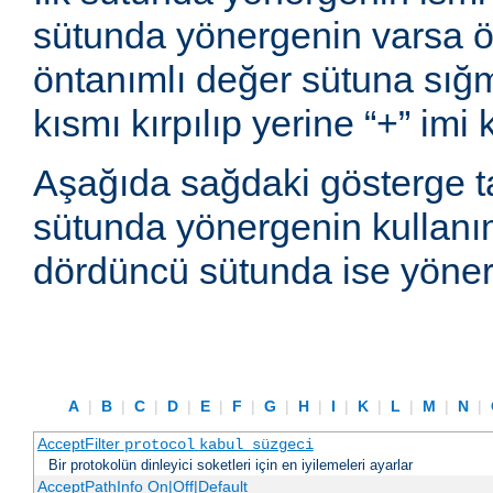
sütunda yönergenin varsa ön
öntanımlı değer sütuna sı
kısmı kırpılıp yerine “+” imi
Aşağıda sağdaki gösterge t
sütunda yönergenin kullanım
dördüncü sütunda ise yönerg
A
|
B
|
C
|
D
|
E
|
F
|
G
|
H
|
I
|
K
|
L
|
M
|
N
|
AcceptFilter
protocol
kabul_süzgeci
Bir protokolün dinleyici soketleri için en iyilemeleri ayarlar
AcceptPathInfo On|Off|Default