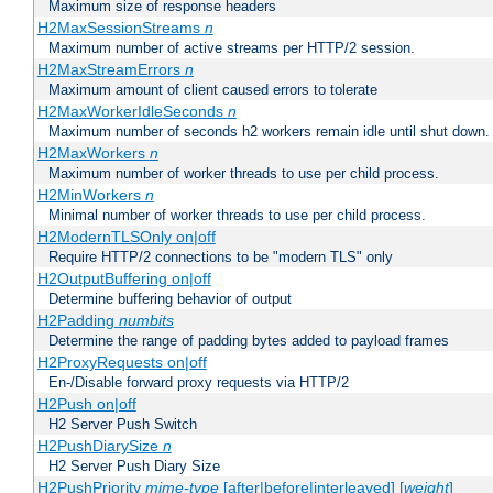
Maximum size of response headers
H2MaxSessionStreams
n
Maximum number of active streams per HTTP/2 session.
H2MaxStreamErrors
n
Maximum amount of client caused errors to tolerate
H2MaxWorkerIdleSeconds
n
Maximum number of seconds h2 workers remain idle until shut down.
H2MaxWorkers
n
Maximum number of worker threads to use per child process.
H2MinWorkers
n
Minimal number of worker threads to use per child process.
H2ModernTLSOnly on|off
Require HTTP/2 connections to be "modern TLS" only
H2OutputBuffering on|off
Determine buffering behavior of output
H2Padding
numbits
Determine the range of padding bytes added to payload frames
H2ProxyRequests on|off
En-/Disable forward proxy requests via HTTP/2
H2Push on|off
H2 Server Push Switch
H2PushDiarySize
n
H2 Server Push Diary Size
H2PushPriority
mime-type
[after|before|interleaved] [
weight
]