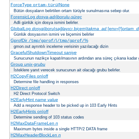
ForceType
|None
ortam-türü
Bütün dosyaların belirtilen ortam türüyle sunulmasına sebep olur.
ForensicLog
dosya-adı
|
borulu-süreç
Adli günlük için dosya ismini belirler.
GlobalLog
dosya
|
boru
|
sağlayıcı
biçem
|
takma_ad
[env=[!]
ortam_d
Günlük dosyasının ismini ve biçemini belirler
GprofDir
|
%
/tmp/gprof/
/tmp/gprof/
gmon.out ayrıntılı inceleme verisinin yazılacağı dizin
GracefulShutdownTimeout
saniye
Sunucunun nazikçe kapatılmasının ardından ana süreç çıkana kadar ge
Group
unix-grubu
İsteklere yanıt verecek sunucunun ait olacağı grubu belirler.
H2CopyFiles on|off
Determine file handling in responses
H2Direct on|off
H2 Direct Protocol Switch
H2EarlyHint
name
value
Add a response header to be picked up in 103 Early Hints
H2EarlyHints on|off
Determine sending of 103 status codes
H2MaxDataFrameLen
n
Maximum bytes inside a single HTTP/2 DATA frame
H2MaxHeaderBlockLen
n