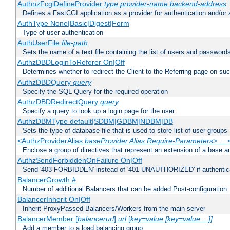
AuthnzFcgiDefineProvider
type
provider-name
backend-address
Defines a FastCGI application as a provider for authentication and/or 
AuthType None|Basic|Digest|Form
Type of user authentication
AuthUserFile
file-path
Sets the name of a text file containing the list of users and passwords
AuthzDBDLoginToReferer On|Off
Determines whether to redirect the Client to the Referring page on succ
AuthzDBDQuery
query
Specify the SQL Query for the required operation
AuthzDBDRedirectQuery
query
Specify a query to look up a login page for the user
AuthzDBMType default|SDBM|GDBM|NDBM|DB
Sets the type of database file that is used to store list of user groups
<AuthzProviderAlias
baseProvider Alias Require-Parameters
> ...
Enclose a group of directives that represent an extension of a base au
AuthzSendForbiddenOnFailure On|Off
Send '403 FORBIDDEN' instead of '401 UNAUTHORIZED' if authenticat
BalancerGrowth
#
Number of additional Balancers that can be added Post-configuration
BalancerInherit On|Off
Inherit ProxyPassed Balancers/Workers from the main server
BalancerMember [
balancerurl
]
url
[
key=value [key=value ...]]
Add a member to a load balancing group