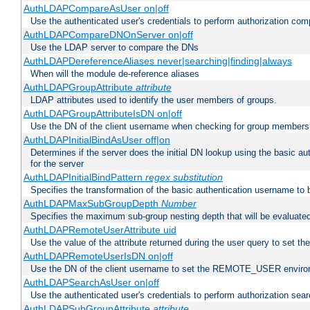
AuthLDAPCompareAsUser on|off
Use the authenticated user's credentials to perform authorization co
AuthLDAPCompareDNOnServer on|off
Use the LDAP server to compare the DNs
AuthLDAPDereferenceAliases never|searching|finding|always
When will the module de-reference aliases
AuthLDAPGroupAttribute
attribute
LDAP attributes used to identify the user members of groups.
AuthLDAPGroupAttributeIsDN on|off
Use the DN of the client username when checking for group members
AuthLDAPInitialBindAsUser off|on
Determines if the server does the initial DN lookup using the basic a
for the server
AuthLDAPInitialBindPattern
regex
substitution
Specifies the transformation of the basic authentication username to
AuthLDAPMaxSubGroupDepth
Number
Specifies the maximum sub-group nesting depth that will be evaluated
AuthLDAPRemoteUserAttribute uid
Use the value of the attribute returned during the user query to se
AuthLDAPRemoteUserIsDN on|off
Use the DN of the client username to set the REMOTE_USER environ
AuthLDAPSearchAsUser on|off
Use the authenticated user's credentials to perform authorization sea
AuthLDAPSubGroupAttribute
attribute