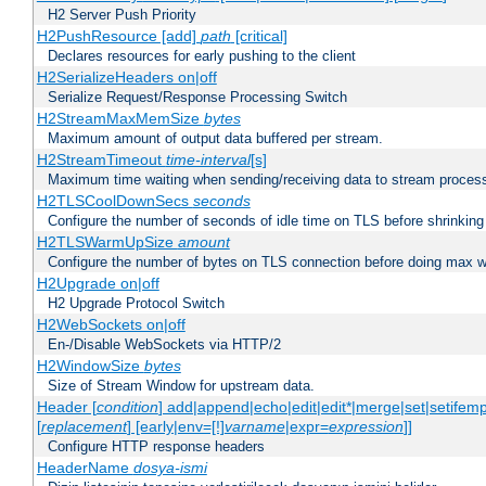
H2 Server Push Priority
H2PushResource [add]
path
[critical]
Declares resources for early pushing to the client
H2SerializeHeaders on|off
Serialize Request/Response Processing Switch
H2StreamMaxMemSize
bytes
Maximum amount of output data buffered per stream.
H2StreamTimeout
time-interval
[s]
Maximum time waiting when sending/receiving data to stream proces
H2TLSCoolDownSecs
seconds
Configure the number of seconds of idle time on TLS before shrinking
H2TLSWarmUpSize
amount
Configure the number of bytes on TLS connection before doing max w
H2Upgrade on|off
H2 Upgrade Protocol Switch
H2WebSockets on|off
En-/Disable WebSockets via HTTP/2
H2WindowSize
bytes
Size of Stream Window for upstream data.
Header [
condition
] add|append|echo|edit|edit*|merge|set|setifem
[
replacement
] [early|env=[!]
varname
|expr=
expression
]]
Configure HTTP response headers
HeaderName
dosya-ismi