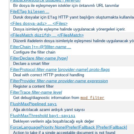
FallbackResource disabled |
yerel-url
Bir dosya ile eşleşmeyen istekler için öntanımlı URL tanımlar
FileETag
...
bileşen
Duruk dosyalar için
HTTP yanıt başlığını oluşturmakta kullanılaca
ETag
<Files
> ... </Files>
dosya-adı
Dosya isimleriyle eşleşme halinde uygulanacak yönergeleri içerir.
<FilesMatch
> ... </FilesMatch>
düzifd
Düzenli ifadelerin dosya isimleriyle eşleşmesi halinde uygulanacak yöne
FilterChain [+=-@!]
filter-name
...
Configure the filter chain
FilterDeclare
filter-name
[type]
Declare a smart filter
FilterProtocol
filter-name
[
provider-name
]
proto-flags
Deal with correct HTTP protocol handling
FilterProvider
filter-name
provider-name
expression
Register a content filter
FilterTrace
filter-name
level
Get debug/diagnostic information from
mod_filter
FlushMaxPipelined
sayı
Ağa akıtılacak azami ardışık yanıt sayısı
FlushMaxThreshold
bayt-sayısı
Bekleyen verilerin ağa boşaltılacağı eşik değer
ForceLanguagePriority None|Prefer|Fallback [Prefer|Fallback]
Action to take if a single acceptable document is not found