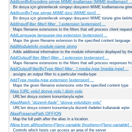
AddIconByEncoding
simge
MIME-kodlaması
[
MIME-kodlaması
] ..
Bir dosya için gösterilecek simgeyi dosyanın MIME kodlamasına göre b
AddIconByType
simge
MIME-türü
[
MIME-türü
] ...
Bir dosya için gösterilecek simgeyi dosyanın MIME türüne göre belirle
AddInputFilter
filter
[;
filter
...]
extension
[
extension
] ...
Maps filename extensions to the filters that will process client reques
AddLanguage
language-tag
extension
[
extension
] ...
Maps the given filename extension to the specified content language
AddModuleInfo
module-name
string
Adds additional information to the module information displayed by the
AddOutputFilter
filter
[;
filter
...]
extension
[
extension
] ...
Maps filename extensions to the filters that will process responses fr
AddOutputFilterByType
filter
[;
filter
...]
media-type
[
media-type
] ...
assigns an output filter to a particular media-type
AddType
media-type
extension
[
extension
] ...
Maps the given filename extensions onto the specified content type
Alias [
URL-yolu
]
dosya-yolu
|
dizin-yolu
URL’leri dosya sistemi konumlarıyla eşler.
AliasMatch "
düzenli-ifade
" "
dosya-yolu
|
dizin-yolu
"
URL’leri dosya sistemi konumlarıyla düzenli ifadeleri kullanarak eşler.
AliasPreservePath OFF|ON
Map the full path after the alias in a location.
Allow from all|
host
|env=[!]
env-variable
[
host
|env=[!]
env-variable
] .
Controls which hosts can access an area of the server