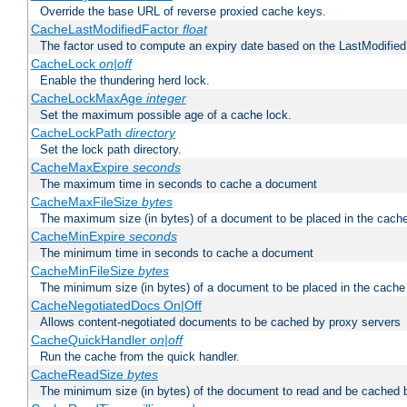
Override the base URL of reverse proxied cache keys.
CacheLastModifiedFactor
float
The factor used to compute an expiry date based on the LastModified
CacheLock
on|off
Enable the thundering herd lock.
CacheLockMaxAge
integer
Set the maximum possible age of a cache lock.
CacheLockPath
directory
Set the lock path directory.
CacheMaxExpire
seconds
The maximum time in seconds to cache a document
CacheMaxFileSize
bytes
The maximum size (in bytes) of a document to be placed in the cach
CacheMinExpire
seconds
The minimum time in seconds to cache a document
CacheMinFileSize
bytes
The minimum size (in bytes) of a document to be placed in the cache
CacheNegotiatedDocs On|Off
Allows content-negotiated documents to be cached by proxy servers
CacheQuickHandler
on|off
Run the cache from the quick handler.
CacheReadSize
bytes
The minimum size (in bytes) of the document to read and be cached 