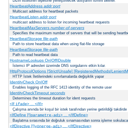
Dizin listesinin tepesine yerleştirilecek dosyanın ismini belirler.
HeartbeatAddress
addr:port
Multicast address for heartbeat packets
HeartbeatListen
addr:port
multicast address to listen for incoming heartbeat requests
HeartbeatMaxServers
number-of-servers
Specifies the maximum number of servers that will be sending heartbe
HeartbeatStorage
file-path
Path to store heartbeat data when using flat-file storage
HeartbeatStorage
file-path
Path to read heartbeat data
HostnameLookups On|Off|Double
İstemci IP adresleri üzerinde DNS sorgularını etkin kılar.
HttpProtocolOptions [Strict|Unsafe] [RegisteredMethods|LenientM
HTTP İstek İletilerindeki sınırlamalarda değişiklik yapar
IdentityCheck On|Off
Enables logging of the RFC 1413 identity of the remote user
IdentityCheckTimeout
seconds
Determines the timeout duration for ident requests
<If
> ... </If>
ifade
Çalışma anında bir koşul bir istek tarafından yerine getirildiği takdirde
<IfDefine [!]
> ... </IfDefine>
parametre-adı
Başlatma sırasında bir doğruluk sınamasından sonra işleme sokulacak
<IfDirective [!]
> ... </IfDirective>
yönerge-adı