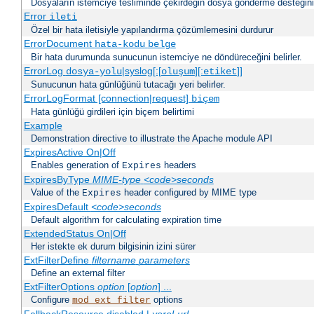
Dosyaların istemciye tesliminde çekirdeğin dosya gönderme desteğinin 
Error
ileti
Özel bir hata iletisiyle yapılandırma çözümlemesini durdurur
ErrorDocument
hata-kodu
belge
Bir hata durumunda sunucunun istemciye ne döndüreceğini belirler.
ErrorLog
|syslog[:[
][:
]]
dosya-yolu
oluşum
etiket
Sunucunun hata günlüğünü tutacağı yeri belirler.
ErrorLogFormat [connection|request]
biçem
Hata günlüğü girdileri için biçem belirtimi
Example
Demonstration directive to illustrate the Apache module API
ExpiresActive On|Off
Enables generation of
headers
Expires
ExpiresByType
MIME-type
<code>seconds
Value of the
header configured by MIME type
Expires
ExpiresDefault
<code>seconds
Default algorithm for calculating expiration time
ExtendedStatus On|Off
Her istekte ek durum bilgisinin izini sürer
ExtFilterDefine
filtername
parameters
Define an external filter
ExtFilterOptions
option
[
option
] ...
Configure
options
mod_ext_filter