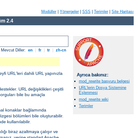
Modüller
|
Yönergeler
|
SSS
|
Terimler
|
Site Haritası
m 2.4
Mevcut Diller:
en
|
fr
|
tr
|
zh-cn
eyfi URL'leri dahili URL yapınızla
Ayrıca bakınız:
mod_rewrite başvuru belgesi
URL’lerin Dosya Sistemine
tekler. URL değişiklikleri çeşitli
Eşlenmesi
sorguları bile bu amaçla
mod_rewrite wiki
Terimler
al konaklar bağlamında
gesi bölümleri bile oluşturabilir.
e kullanılabilir.
lığı biraz azaltmaya çalışır ve
anız, yerine standart Apache