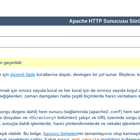
Apache HTTP Sunucusu Sürü
m geçerlidir.
k için
düzenli ifade
kurallarına dayalı, devingen bir yol sunar. Böylece, k
çin sınısız sayıda kural ve her kural için de sınırsız sayıda koşul des
ğişkenleri, zaman damgaları hatta çeşitli biçimlerde harici veritabanı 
 sorgu dizgesi dahil) hem sunucu bağlamında (
) hem san
apache2.conf
dosyaları ve
bölümleri) çalışır ve URL üzerinde sorgu diz
s
<Directory>
sonuçta dahili işlemlerde, harici yönlendirmelerde ve vekalet işlemlerind
ık olabilir. Bu belge,
başvuru belgeleri
nin tamamlayıcısı olup karmaşık
malı örneklerini sağlar. Fakat ayrıca,
modülünü kullanmam
mod_rewrite