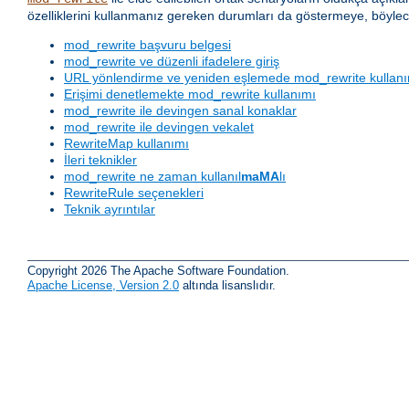
özelliklerini kullanmanız gereken durumları da göstermeye, böylec
mod_rewrite başvuru belgesi
mod_rewrite ve düzenli ifadelere giriş
URL yönlendirme ve yeniden eşlemede mod_rewrite kullan
Erişimi denetlemekte mod_rewrite kullanımı
mod_rewrite ile devingen sanal konaklar
mod_rewrite ile devingen vekalet
RewriteMap kullanımı
İleri teknikler
mod_rewrite ne zaman kullanıl
maMA
lı
RewriteRule seçenekleri
Teknik ayrıntılar
Copyright 2026 The Apache Software Foundation.
Apache License, Version 2.0
altında lisanslıdır.