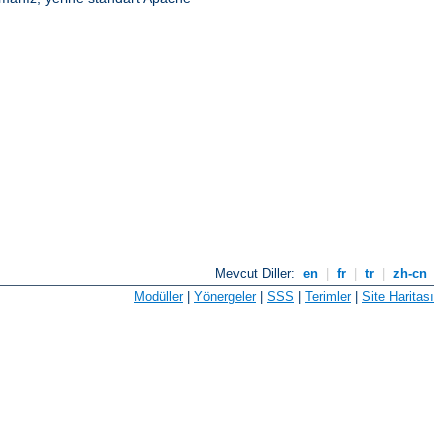
Mevcut Diller:
en
|
fr
|
tr
|
zh-cn
Modüller
|
Yönergeler
|
SSS
|
Terimler
|
Site Haritası