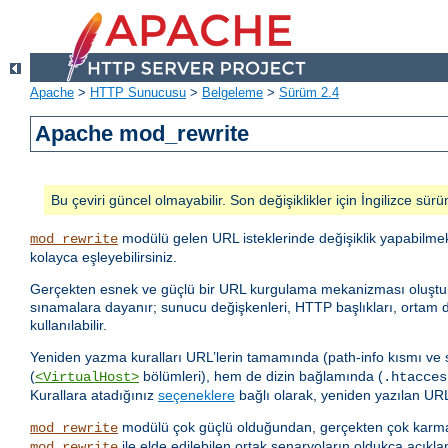
Apache
>
HTTP Sunucusu
>
Belgeleme
>
Sürüm 2.4
Apache mod_rewrite
Bu çeviri güncel olmayabilir. Son değişiklikler için İngilizce sürü
modülü gelen URL isteklerinde değişiklik yapabilme
mod_rewrite
kolayca eşleyebilirsiniz.
Gerçekten esnek ve güçlü bir URL kurgulama mekanizması oluşturmak i
sınamalara dayanır; sunucu değişkenleri, HTTP başlıkları, ortam de
kullanılabilir.
Yeniden yazma kuralları URL’lerin tamamında (path-info kısmı ve
(
bölümleri), hem de dizin bağlamında (
<VirtualHost>
.htacces
Kurallara atadığınız
seçeneklere
bağlı olarak, yeniden yazılan URL 
modülü çok güçlü olduğundan, gerçekten çok karmaş
mod_rewrite
ile elde edilebilen ortak senaryoların oldukça açıkla
mod_rewrite