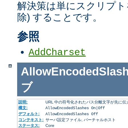
解決策は単にスクリプトを
除) することです。
参照
AddCharset
AllowEncodedSlas
ブ
説明:
URL 中の符号化されたパス分離文字が先に
構文:
AllowEncodedSlashes On|Off
デフォルト:
AllowEncodedSlashes Off
コンテキスト:
サーバ設定ファイル, バーチャルホスト
ステータス:
Core