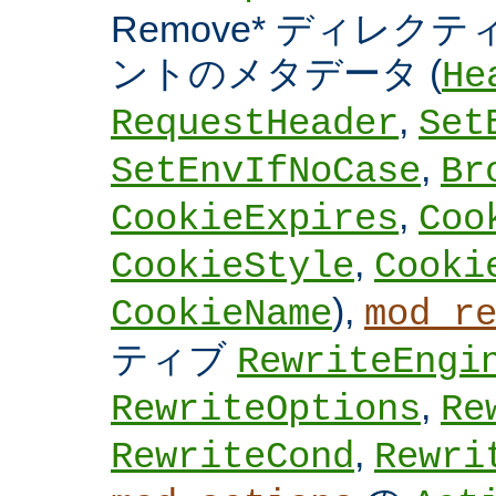
Remove* ディレクテ
ントのメタデータ (
He
,
RequestHeader
Set
,
SetEnvIfNoCase
Br
,
CookieExpires
Coo
,
CookieStyle
Cooki
),
CookieName
mod_r
ティブ
RewriteEngi
,
RewriteOptions
Re
,
RewriteCond
Rewri