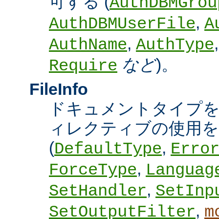
可する (
AuthDBMGrou
,
AuthDBMUserFile
A
,
AuthName
AuthType
など
)。
Require
FileInfo
ドキュメントタイプ
ィレクティブの使用を
(
,
DefaultType
Erro
,
ForceType
Languag
,
SetHandler
SetInp
,
SetOutputFilter
m