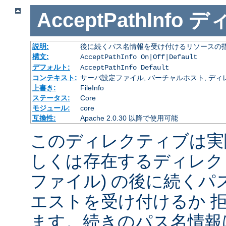
AcceptPathInfo
デ
説明:
後に続くパス名情報を受け付けるリソースの
構文:
AcceptPathInfo On|Off|Default
デフォルト:
AcceptPathInfo Default
コンテキスト:
サーバ設定ファイル, バーチャルホスト, ディレクトリ
上書き:
FileInfo
ステータス:
Core
モジュール:
core
互換性:
Apache 2.0.30 以降で使用可能
このディレクティブは実
しくは存在するディレク
ファイル) の後に続く
エストを受け付けるか 
ます。続きのパス名情報