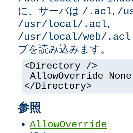
に、サーバは
,
/.acl
/u
,
/usr/local/.acl
/usr/local/web/.acl
ブを読み込みます。
<Directory />
AllowOverride None
</Directory>
参照
AllowOverride