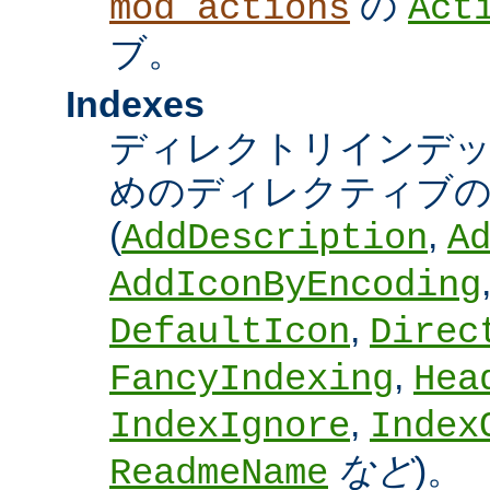
の
mod_actions
Act
ブ。
Indexes
ディレクトリインデ
めのディレクティブの
(
,
AddDescription
A
AddIconByEncoding
,
DefaultIcon
Direc
,
FancyIndexing
Hea
,
IndexIgnore
Index
など
)。
ReadmeName