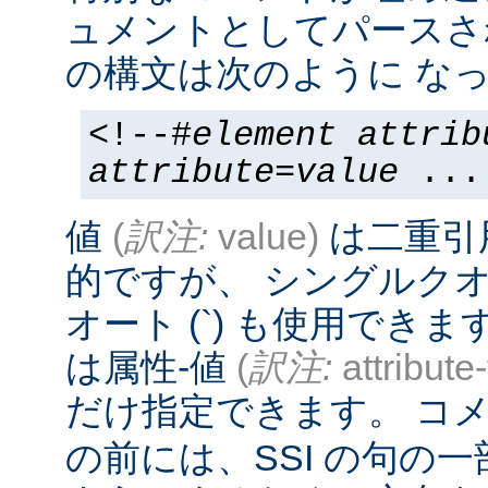
ュメントとしてパースさ
の構文は次のように なっ
<!--#
element
attrib
attribute
=
value
...
値
(
訳注:
value)
は二重引
的ですが、 シングルクオー
オート (`) も使用でき
は属性-値
(
訳注:
attribute
だけ指定できます。 コメ
の前には、SSI の句の