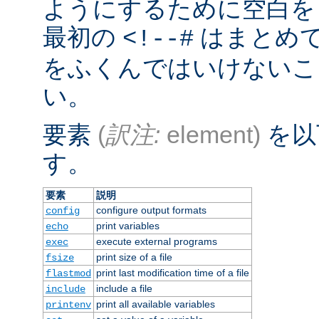
ようにするために空白を
最初の
はまとめ
<!--#
をふくんではいけないこ
い。
要素
(
訳注:
element)
を以
す。
要素
説明
configure output formats
config
print variables
echo
execute external programs
exec
print size of a file
fsize
print last modification time of a file
flastmod
include a file
include
print all available variables
printenv