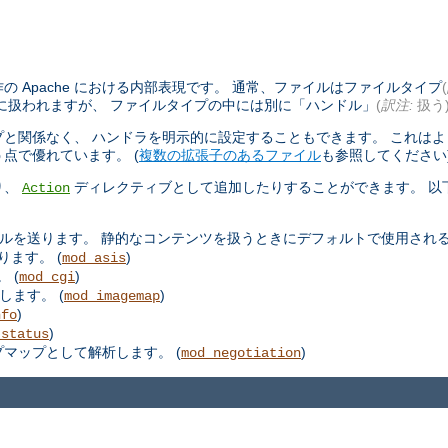
 Apache における内部表現です。 通常、ファイルはファイルタイプ
(
に扱われますが、 ファイルタイプの中には別に「ハンドル」
(
訳注:
扱う
と関係なく、 ハンドラを明示的に設定することもできます。 これは
点で優れています。 (
複数の拡張子のあるファイル
も参照してください
り、
ディレクティブとして追加したりすることができます。 以
Action
ルを送ります。 静的なコンテンツを扱うときにデフォルトで使用される
ります。 (
)
mod_asis
 (
)
mod_cgi
します。 (
)
mod_imagemap
)
nfo
)
_status
プマップとして解析します。 (
)
mod_negotiation