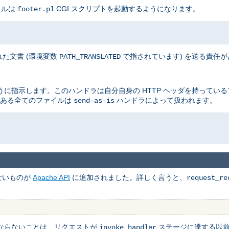
イルは
CGI スクリプトを起動するようになります。
footer.pl
た文書 (環境変数
で指されています) を送る責任
PATH_TRANSLATED
に指示します。このハンドラは自分自身の HTTP ヘッダを持ってい
ある全てのファイルは
ハンドラによって扱われます。
send-as-is
ないものが
Apache API
に追加されました。詳しく言うと、
request_re
ならないことは、リクエストが
ステージに達する以
invoke_handler