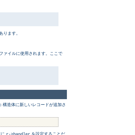
があります。
るファイルに使用されます。ここで
構造体に新しいレコードが追加さ
c
前に
を設定することだ
r->handler