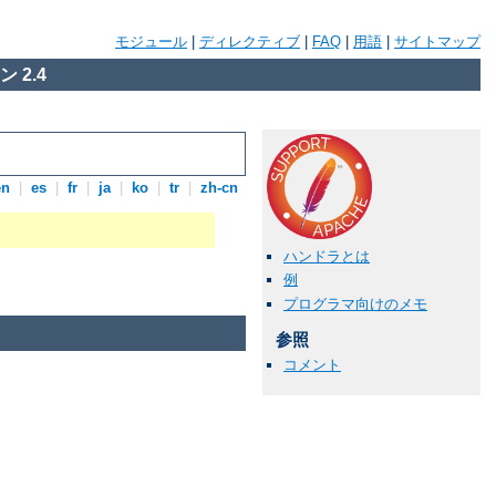
モジュール
|
ディレクティブ
|
FAQ
|
用語
|
サイトマップ
 2.4
en
|
es
|
fr
|
ja
|
ko
|
tr
|
zh-cn
ハンドラとは
例
プログラマ向けのメモ
参照
コメント