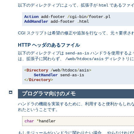
以下のディレクティブによって、拡張子が
であるファ
html
Action
 add-footer 
/
cgi-bin
/
footer
.
AddHandler
 add-footer 
.
html
CGI スクリプトは希望の修正や追加を行なって、元々要求され
HTTP ヘッダのあるファイル
以下のディレクティブは
ハンドラを使用するよう
send-as-is
は、拡張子に関わらず、
ディレクトリに
/web/htdocs/asis
<
Directory
/
web
/
htdocs
/
asis
>
SetHandler
</
Directory
>
プログラマ向けのメモ
ハンドラの機能を実装するために、利用すると便利かもしれ
れたということです。
char
*
handler
もしモジュールがハンドラに関わりたい場合、 やらなければ