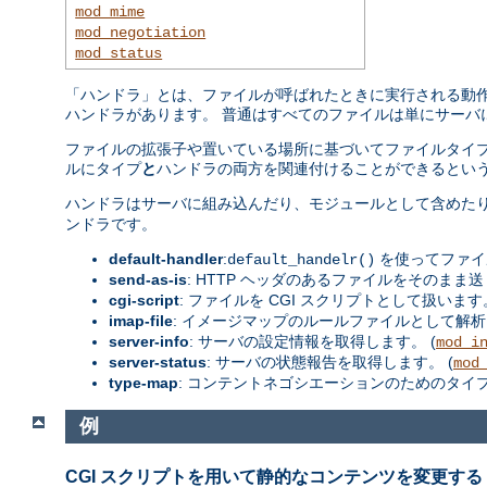
mod_mime
mod_negotiation
mod_status
「ハンドラ」とは、ファイルが呼ばれたときに実行される動作の
ハンドラがあります。 普通はすべてのファイルは単にサーバ
ファイルの拡張子や置いている場所に基づいてファイルタイプ
ルにタイプ
と
ハンドラの両方を関連付けることができるという
ハンドラはサーバに組み込んだり、モジュールとして含めた
ンドラです。
default-handler
:
を使ってファイ
default_handelr()
send-as-is
: HTTP ヘッダのあるファイルをそのまま送
cgi-script
: ファイルを CGI スクリプトとして扱います。
imap-file
: イメージマップのルールファイルとして解析
server-info
: サーバの設定情報を取得します。 (
mod_i
server-status
: サーバの状態報告を取得します。 (
mod
type-map
: コンテントネゴシエーションのためのタイ
例
CGI スクリプトを用いて静的なコンテンツを変更する