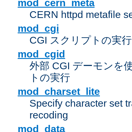
mod_cern_meta
CERN httpd metafile s
mod_cgi
CGI スクリプトの実行
mod_cgid
外部 CGI デーモンを使
トの実行
mod_charset_lite
Specify character set tr
recoding
mod_data