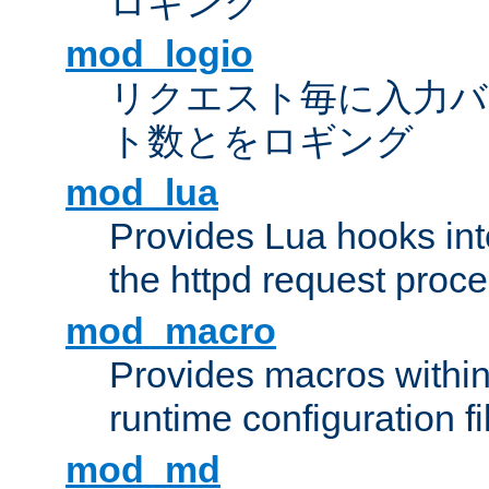
ロギング
mod_logio
リクエスト毎に入力バ
ト数とをロギング
mod_lua
Provides Lua hooks into
the httpd request proc
mod_macro
Provides macros withi
runtime configuration fi
mod_md