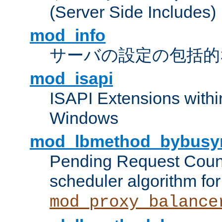
(Server Side Includes)
mod_info
サーバの設定の包括的
mod_isapi
ISAPI Extensions withi
Windows
mod_lbmethod_bybusy
Pending Request Count
scheduler algorithm for
mod_proxy_balance