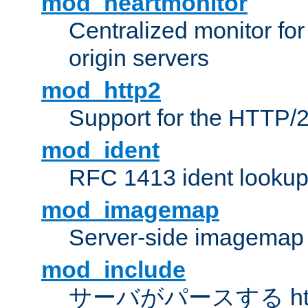
mod_heartmonitor
Centralized monitor fo
origin servers
mod_http2
Support for the HTTP/2
mod_ident
RFC 1413 ident looku
mod_imagemap
Server-side imagemap
mod_include
サーバがパースする ht