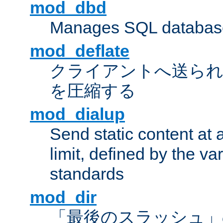
mod_dbd
Manages SQL database
mod_deflate
クライアントへ送ら
を圧縮する
mod_dialup
Send static content at 
limit, defined by the v
standards
mod_dir
「最後のスラッシュ」