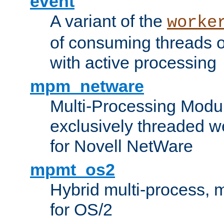
event
A variant of the
worke
of consuming threads o
with active processing
mpm_netware
Multi-Processing Modu
exclusively threaded w
for Novell NetWare
mpmt_os2
Hybrid multi-process,
for OS/2