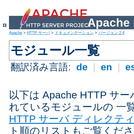
Apach
Apache
>
HTTP サーバ
>
ドキュメンテーション
>
バージョン 2.4
モジュール一覧
翻訳済み言語:
de
|
en
|
e
以下は Apache HTTP
れているモジュールの 一
HTTP サーバ ディレクテ
ト順のリストもご覧くださ