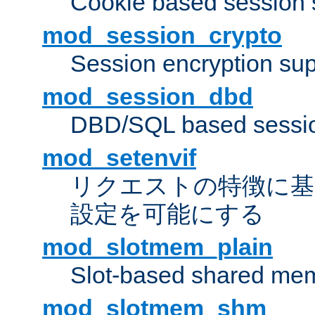
Cookie based session 
mod_session_crypto
Session encryption sup
mod_session_dbd
DBD/SQL based sessio
mod_setenvif
リクエストの特徴に基
設定を可能にする
mod_slotmem_plain
Slot-based shared mem
mod_slotmem_shm