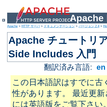
Apach
Apache
>
HTTP サーバ
>
ドキュメンテーション
>
バージョン 2.4
>
H
Apache チュートリアル
Side Includes 入門
翻訳済み言語:
e
この日本語訳はすでに古
性があります。 最近更
には英語版をご覧下さい