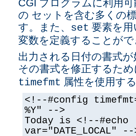
CGI プログラムに利用
の セットを含む多くの
す。また、
要素を用
set
変数を定義することがで
出力される日付の書式が
その書式を修正するた
属性を使用する
timefmt
<!--#config timefmt
%Y" -->
Today is <!--#echo
var="DATE_LOCAL" --