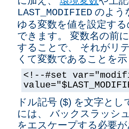
に加え、
環境変数
や上記
のような
LAST_MODIFIED
ゆる変数を値を設定する
できます。 変数名の前にド
することで、 それがリ
くて変数であることを示
<!--#set var="modif
value="$LAST_MODIFI
ドル記号 ($) を文字と
には、 バックスラッシ
をエスケープする必要が