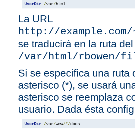
UserDir
/
var
/
html
La URL
http://example.com/
se traducirá en la ruta del
/var/html/rbowen/fi
Si se especifica una ruta
asterisco (*), se usará una
asterisco se reemplaza c
usuario. Dada ésta config
UserDir
/
var
/
www
/*/
docs