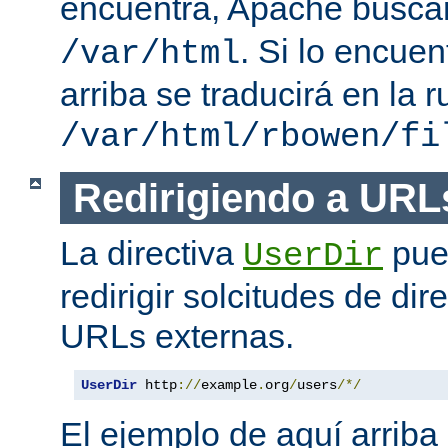
encuentra, Apache busc
. Si lo encue
/var/html
arriba se traducirá en la r
/var/html/rbowen/fi
Redirigiendo a URL
La directiva
pue
UserDir
redirigir solcitudes de dir
URLs externas.
UserDir
 http
://
example
.
org
/
users
/*/
El ejemplo de aquí arriba 