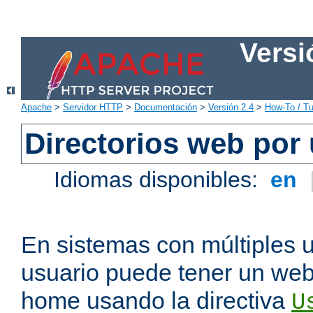
Versi
Apache
>
Servidor HTTP
>
Documentación
>
Versión 2.4
>
How-To / Tu
Directorios web por
Idiomas disponibles:
en
En sistemas con múltiples 
usuario puede tener un webs
home usando la directiva
U