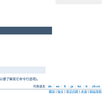
以便了解其它命令行选项)。
可用语言:
de
|
en
|
fr
|
ja
|
ko
|
tr
|
zh-cn
模块
|
指令
|
常见问题
|
术语
|
网站导航