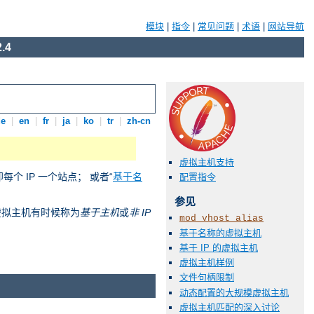
模块
|
指令
|
常见问题
|
术语
|
网站导航
.4
de
|
en
|
fr
|
ja
|
ko
|
tr
|
zh-cn
虚拟主机支持
即每个 IP 一个站点； 或者“
基于名
配置指令
参见
称的虚拟主机有时候称为
基于主机
或
非 IP
mod_vhost_alias
基于名称的虚拟主机
基于 IP 的虚拟主机
虚拟主机样例
文件句柄限制
动态配置的大规模虚拟主机
虚拟主机匹配的深入讨论