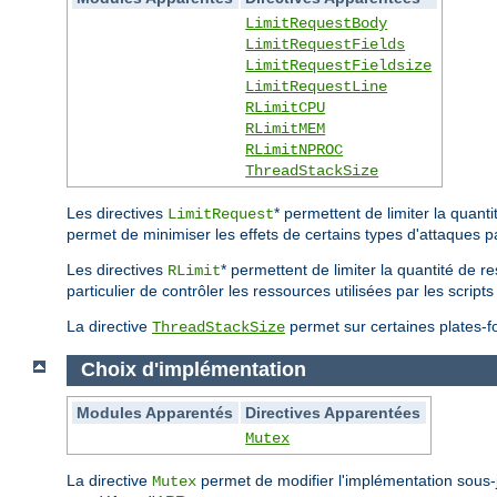
LimitRequestBody
LimitRequestFields
LimitRequestFieldsize
LimitRequestLine
RLimitCPU
RLimitMEM
RLimitNPROC
ThreadStackSize
Les directives
* permettent de limiter la quan
LimitRequest
permet de minimiser les effets de certains types d'attaques p
Les directives
* permettent de limiter la quantité de r
RLimit
particulier de contrôler les ressources utilisées par les scri
La directive
permet sur certaines plates-for
ThreadStackSize
Choix d'implémentation
Modules Apparentés
Directives Apparentées
Mutex
La directive
permet de modifier l'implémentation sous
Mutex