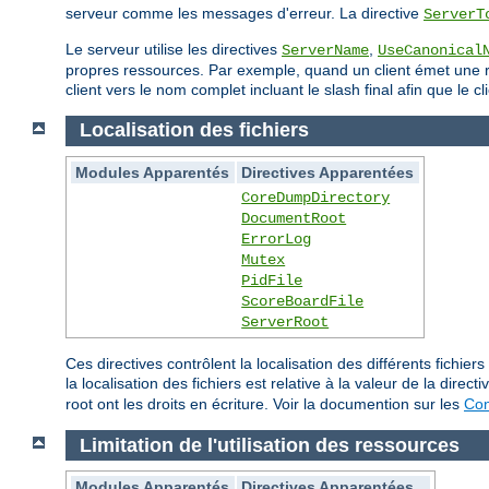
serveur comme les messages d'erreur. La directive
ServerT
Le serveur utilise les directives
,
ServerName
UseCanonical
propres ressources. Par exemple, quand un client émet une req
client vers le nom complet incluant le slash final afin que le
Localisation des fichiers
Modules Apparentés
Directives Apparentées
CoreDumpDirectory
DocumentRoot
ErrorLog
Mutex
PidFile
ScoreBoardFile
ServerRoot
Ces directives contrôlent la localisation des différents fich
la localisation des fichiers est relative à la valeur de la direct
root ont les droits en écriture. Voir la documention sur les
Con
Limitation de l'utilisation des ressources
Modules Apparentés
Directives Apparentées