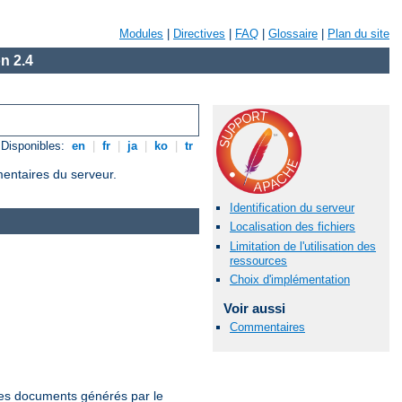
Modules
|
Directives
|
FAQ
|
Glossaire
|
Plan du site
n 2.4
Disponibles:
en
|
fr
|
ja
|
ko
|
tr
mentaires du serveur.
Identification du serveur
Localisation des fichiers
Limitation de l'utilisation des
ressources
Choix d'implémentation
Voir aussi
Commentaires
 les documents générés par le