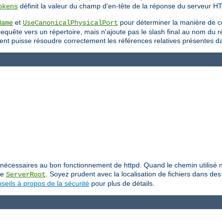
définit la valeur du champ d'en-tête de la réponse du serveur H
okens
et
pour déterminer la manière de c
Name
UseCanonicalPhysicalPort
uête vers un répertoire, mais n'ajoute pas le slash final au nom du répe
 client puisse résoudre correctement les références relatives présentes 
iers nécessaires au bon fonctionnement de httpd. Quand le chemin utilis
ive
. Soyez prudent avec la localisation de fichiers dans des 
ServerRoot
seils à propos de la sécurité
pour plus de détails.