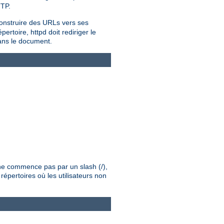
TTP.
onstruire des URLs vers ses
rtoire, httpd doit rediriger le
dans le document.
é ne commence pas par un slash (/),
répertoires où les utilisateurs non