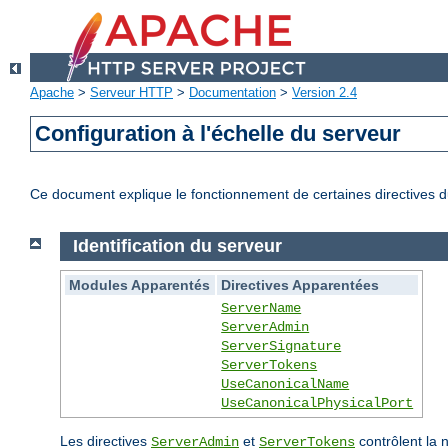
Apache
>
Serveur HTTP
>
Documentation
>
Version 2.4
Configuration à l'échelle du serveur
Ce document explique le fonctionnement de certaines directives du
Identification du serveur
Modules Apparentés
Directives Apparentées
ServerName
ServerAdmin
ServerSignature
ServerTokens
UseCanonicalName
UseCanonicalPhysicalPort
Les directives
et
contrôlent la 
ServerAdmin
ServerTokens