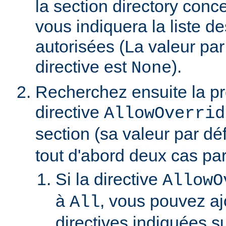
la section directory conc
vous indiquera la liste de
autorisées (La valeur par
directive est
).
None
Recherchez ensuite la p
directive
AllowOverrid
section (sa valeur par dé
tout d'abord deux cas part
Si la directive
AllowO
à
, vous pouvez aj
All
directives indiquées su