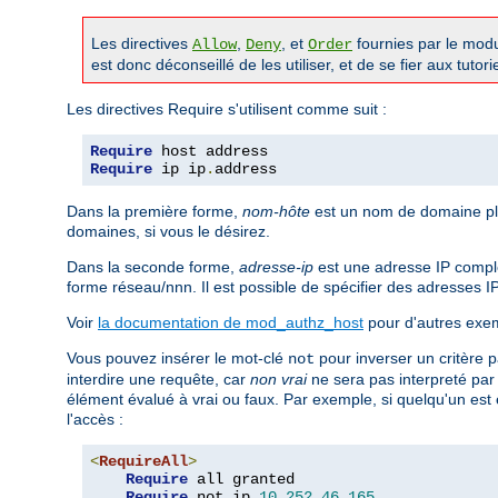
Les directives
,
, et
fournies par le mod
Allow
Deny
Order
est donc déconseillé de les utiliser, et de se fier aux tutor
Les directives Require s'utilisent comme suit :
Require
Require
 ip ip
.
address
Dans la première forme,
nom-hôte
est un nom de domaine ple
domaines, si vous le désirez.
Dans la seconde forme,
adresse-ip
est une adresse IP complè
forme réseau/nnn. Il est possible de spécifier des adresses I
Voir
la documentation de mod_authz_host
pour d'autres exem
Vous pouvez insérer le mot-clé
pour inverser un critère p
not
interdire une requête, car
non vrai
ne sera pas interpreté pa
élément évalué à vrai ou faux. Par exemple, si quelqu'un est 
l'accès :
<
RequireAll
>
Require
 all granted

Require
 not ip 
10.252
.
46.165