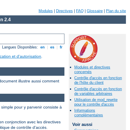
Modules
|
Directives
|
FAQ
|
Glossaire
|
Plan du site
n 2.4
Langues Disponibles:
en
|
es
|
fr
ication et d'autorisation
.
Modules et directives
concernés
Contrôle d'accès en fonction
document illustre aussi comment
de l'hôte du client
Contrôle d'accès en fonction
de variables arbitraires
Utilisation de mod_rewrite
pour le contrôle d'accès
s simple pour y parvenir consiste à
Informations
complémentaires
en conjonction avec les directives
Voir aussi
tique de contrôle d'accès.