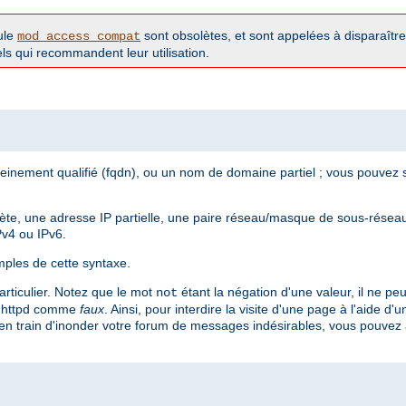
ule
sont obsolètes, et sont appelées à disparaître 
mod_access_compat
iels qui recommandent leur utilisation.
inement qualifié (fqdn), ou un nom de domaine partiel ; vous pouvez s
te, une adresse IP partielle, une paire réseau/masque de sous-réseau
Pv4 ou IPv6.
ples de cette syntaxe.
articulier. Notez que le mot
étant la négation d'une valeur, il ne peu
not
r httpd comme
faux
. Ainsi, pour interdire la visite d'une page à l'aide d'
en train d'inonder votre forum de messages indésirables, vous pouvez aj