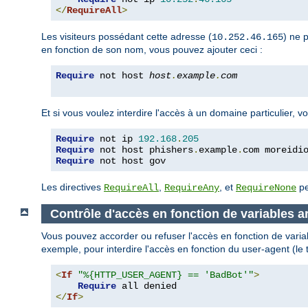
</
RequireAll
>
Les visiteurs possédant cette adresse (
) ne 
10.252.46.165
en fonction de son nom, vous pouvez ajouter ceci :
Require
 not host 
host
.
example
.
com
Et si vous voulez interdire l'accès à un domaine particulier,
Require
 not ip 
192.168
.
205
Require
 not host phishers
.
example
.
com moreidi
Require
 not host gov
Les directives
,
, et
pe
RequireAll
RequireAny
RequireNone
Contrôle d'accès en fonction de variables ar
Vous pouvez accorder ou refuser l'accès en fonction de variab
exemple, pour interdire l'accès en fonction du user-agent (le 
<
If
"%{HTTP_USER_AGENT} == 'BadBot'"
>
Require
</
If
>