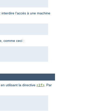
z interdire l'accès à une machine
ne, comme ceci :
n utilisant la directive
. Par
<If>