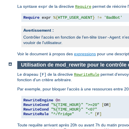
La syntaxe
de la directive
permet de réécrire l
expr
Require
Require
 expr 
%{
HTTP_USER_AGENT
}
!=
'BadBot'
Avertissement :
Contrôler l'accès en fonction de l'en-tête
n'es
User-Agent
vouloir de l'utilisateur.
Voir le document à propos des
expressions
pour une descript
Utilisation de mod_rewrite pour le contrôle
Le drapeau
de la directive
permet d'envoye
[F]
RewriteRule
fonction d'un critère arbitraire.
Par exemple, pour bloquer l'accès à une ressources entre 20h
RewriteEngine
On
RewriteCond
"%{TIME_HOUR}"
">=20"
[
OR
]
RewriteCond
"%{TIME_HOUR}"
"<07"
RewriteRule
"^/fridge"
"-"
[
F
]
Toute requête arrivant après 20h ou avant 7h du matin provoq