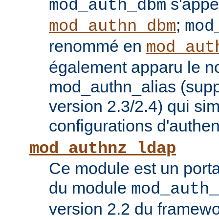
s'appe
mod_auth_dbm
;
mod_authn_dbm
mod
renommé en
mod_aut
également apparu le 
mod_authn_alias (supp
version 2.3/2.4) qui sim
configurations d'authent
mod_authnz_ldap
Ce module est un porta
du module
mod_auth_
version 2.2 du framew