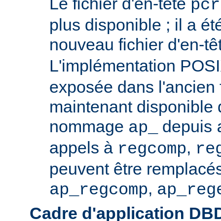
Le fichier d'en-tête
pcr
plus disponible ; il a é
nouveau fichier d'en-t
L'implémentation POS
exposée dans l'ancien f
maintenant disponible 
nommage
depuis
ap_
appels à
,
regcomp
re
peuvent être remplacés
,
ap_regcomp
ap_reg
Cadre d'application DB