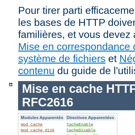
Pour tirer parti efficace
les bases de HTTP doiven
familières, et vous devez 
Mise en correspondance 
système de fichiers
et
Nég
contenu
du guide de l'utili
Mise en cache HTTP 
RFC2616
Modules Apparentés
Directives Apparentées
mod_cache
CacheEnable
mod_cache_disk
CacheDisable